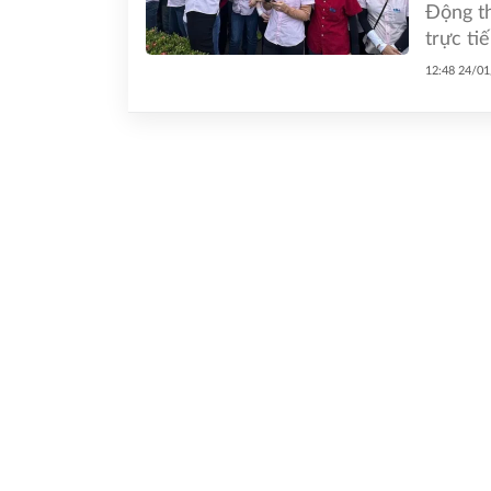
Động th
trực ti
12:48 24/0