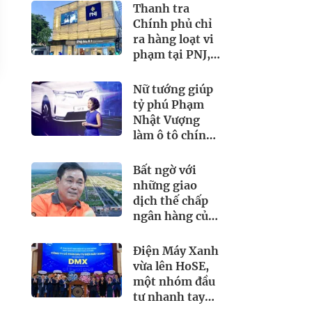
Thanh tra
Chính phủ chỉ
ra hàng loạt vi
phạm tại PNJ,
SJC… chuyển
thông tin giao
Nữ tướng giúp
dịch 2.084 tỷ
tỷ phú Phạm
đồng sang Bộ
Nhật Vượng
Công an
làm ô tô chính
thức chia tay
VinFast sau 9
Bất ngờ với
năm
những giao
dịch thế chấp
ngân hàng của
ông Dũng 'Lò
vôi' và hệ sinh
Điện Máy Xanh
thái Đại Nam
vừa lên HoSE,
một nhóm đầu
tư nhanh tay