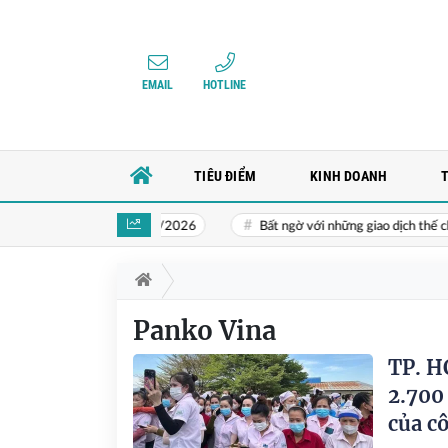
EMAIL
HOTLINE
TIÊU ĐIỂM
KINH DOANH
ẽ thực hiện vào tháng 10/2026
Bất ngờ với những giao dịch thế chấp 
Panko Vina
TP. H
2.700
của c