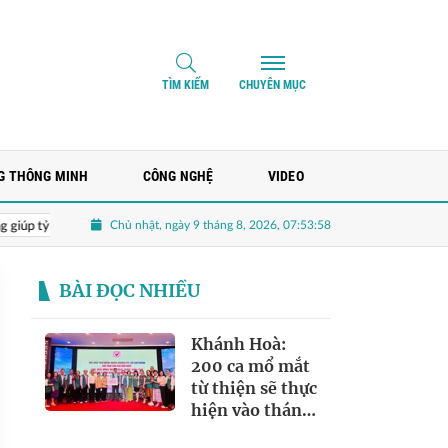
TÌM KIẾM
CHUYÊN MỤC
G THÔNG MINH
CÔNG NGHỆ
VIDEO
Chủ nhật, ngày 9 tháng 8, 2026, 07:53:58
p tỷ phú Phạm Nhật Vượng làm ô tô chính thức chia tay VinFast sau 9 năm
BÀI ĐỌC NHIỀU
Khánh Hoà:
200 ca mổ mắt
từ thiện sẽ thực
hiện vào tháng
10/2026