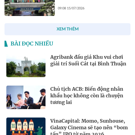
09:08 15/07/2026
XEM THÊM
BÀI ĐỌC NHIỀU
Agribank đấu giá Khu vui chơi
giải trí Suối Cát tại Bình Thuận
Chủ tịch ACB: Biến động nhân
khẩu học không còn là chuyện
tương lai
VinaCapital: Momo, Sunhouse,
Galaxy Cinema sẽ tạo nên “bom
tấn” IPO từ năm 2026