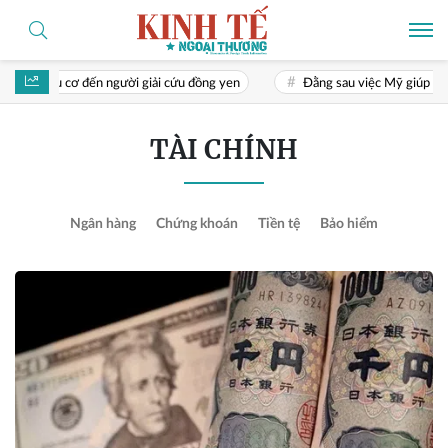
 cơ đến người giải cứu đồng yen
Đằng sau việc Mỹ giúp Nhật Bản cứu
TÀI CHÍNH
Ngân hàng
Chứng khoán
Tiền tệ
Bảo hiểm