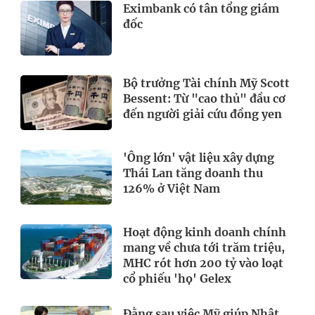
Eximbank có tân tổng giám
đốc
Bộ trưởng Tài chính Mỹ Scott
Bessent: Từ "cao thủ" đầu cơ
đến người giải cứu đồng yen
'Ông lớn' vật liệu xây dựng
Thái Lan tăng doanh thu
126% ở Việt Nam
Hoạt động kinh doanh chính
mang về chưa tới trăm triệu,
MHC rót hơn 200 tỷ vào loạt
cổ phiếu 'họ' Gelex
Đằng sau việc Mỹ giúp Nhật