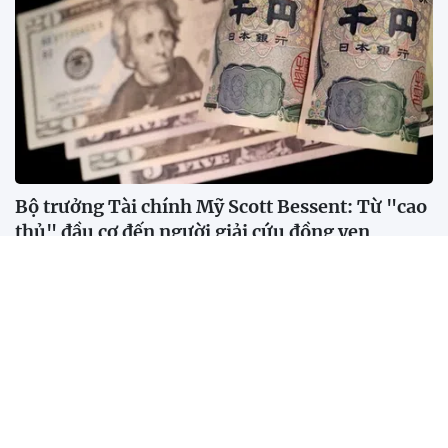
Bộ trưởng Tài chính Mỹ Scott Bessent: Từ "cao
thủ" đầu cơ đến người giải cứu đồng yen
Động thái can thiệp hiếm hoi của Mỹ nhằm vực dậy
đồng yen không đơn thuần là một thương vụ tiền tệ,
mà phản ánh những tính toán kinh tế và địa chính trị
sâu xa của chính quyền Tổng thống Donald Trump.
Mỹ - Iran leo thang tấn công trả đũa, giá dầu thô
vượt 90 USD/thùng