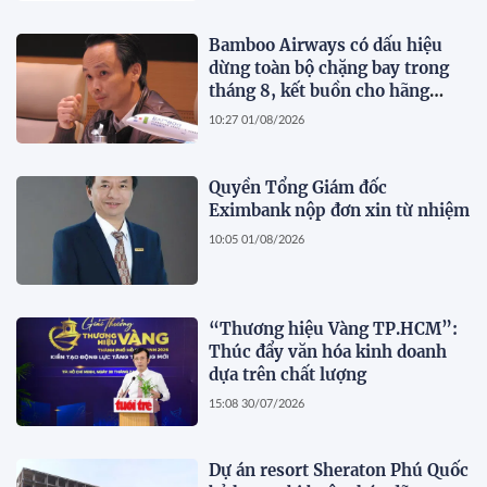
Bamboo Airways có dấu hiệu
dừng toàn bộ chặng bay trong
tháng 8, kết buồn cho hãng
hàng không do ông Trịnh Văn
10:27 01/08/2026
Quyết sáng lập?
Quyền Tổng Giám đốc
Eximbank nộp đơn xin từ nhiệm
10:05 01/08/2026
“Thương hiệu Vàng TP.HCM”:
Thúc đẩy văn hóa kinh doanh
dựa trên chất lượng
15:08 30/07/2026
Dự án resort Sheraton Phú Quốc