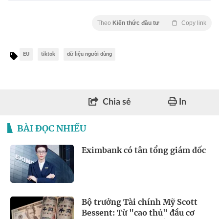
Theo
Kiến thức đầu tư
Copy link
EU
tiktok
dữ liệu người dùng
Chia sẻ
In
BÀI ĐỌC NHIỀU
Eximbank có tân tổng giám đốc
Bộ trưởng Tài chính Mỹ Scott
Bessent: Từ "cao thủ" đầu cơ