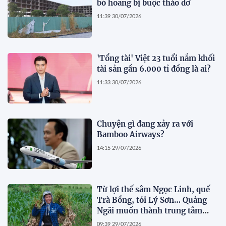
bỏ hoang bị buộc tháo dỡ
11:39 30/07/2026
'Tổng tài' Việt 23 tuổi nắm khối
tài sản gần 6.000 tỉ đồng là ai?
11:33 30/07/2026
Chuyện gì đang xảy ra với
Bamboo Airways?
14:15 29/07/2026
Từ lợi thế sâm Ngọc Linh, quế
Trà Bồng, tỏi Lý Sơn… Quảng
Ngãi muốn thành trung tâm
dược liệu
09:39 29/07/2026