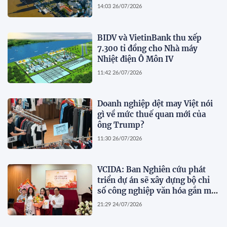
dự án cầu Cần Giờ
14:03 26/07/2026
BIDV và VietinBank thu xếp
7.300 tỉ đồng cho Nhà máy
Nhiệt điện Ô Môn IV
11:42 26/07/2026
Doanh nghiệp dệt may Việt nói
gì về mức thuế quan mới của
ông Trump?
11:30 26/07/2026
VCIDA: Ban Nghiên cứu phát
triển dự án sẽ xây dựng bộ chỉ
số công nghiệp văn hóa gắn mã
ngành kinh tế
21:29 24/07/2026