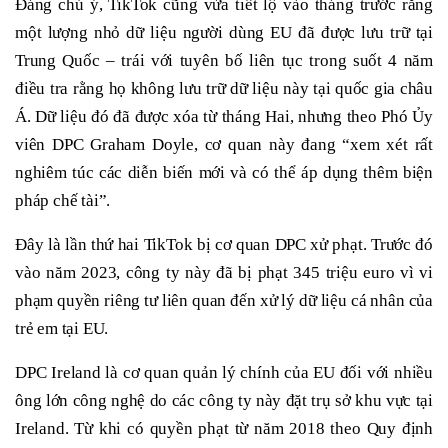
Đáng chú ý, TikTok cũng vừa tiết lộ vào tháng trước rằng
một lượng nhỏ dữ liệu người dùng EU đã được lưu trữ tại
Trung Quốc – trái với tuyên bố liên tục trong suốt 4 năm
điều tra rằng họ không lưu trữ dữ liệu này tại quốc gia châu
Á. Dữ liệu đó đã được xóa từ tháng Hai, nhưng theo Phó Ủy
viên DPC Graham Doyle, cơ quan này đang “xem xét rất
nghiêm túc các diễn biến mới và có thể áp dụng thêm biện
pháp chế tài”.
Đây là lần thứ hai TikTok bị cơ quan DPC xử phạt. Trước đó
vào năm 2023, công ty này đã bị phạt 345 triệu euro vì vi
phạm quyền riêng tư liên quan đến xử lý dữ liệu cá nhân của
trẻ em tại EU.
DPC Ireland là cơ quan quản lý chính của EU đối với nhiều
ông lớn công nghệ do các công ty này đặt trụ sở khu vực tại
Ireland. Từ khi có quyền phạt từ năm 2018 theo Quy định