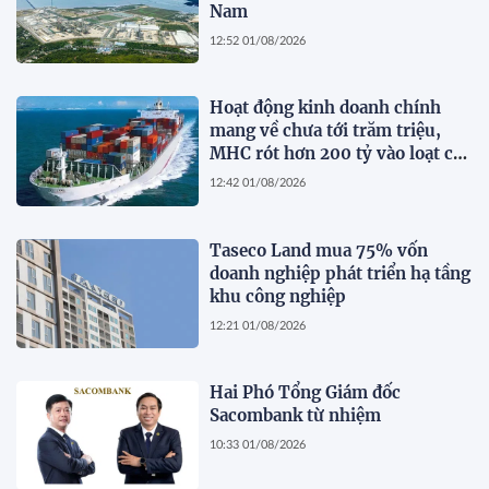
Nam
12:52 01/08/2026
Hoạt động kinh doanh chính
mang về chưa tới trăm triệu,
MHC rót hơn 200 tỷ vào loạt cổ
phiếu 'họ' Gelex
12:42 01/08/2026
Taseco Land mua 75% vốn
doanh nghiệp phát triển hạ tầng
khu công nghiệp
12:21 01/08/2026
Hai Phó Tổng Giám đốc
Sacombank từ nhiệm
10:33 01/08/2026