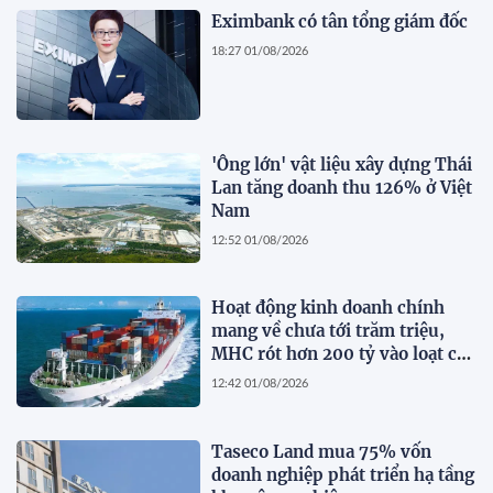
Eximbank có tân tổng giám đốc
18:27 01/08/2026
'Ông lớn' vật liệu xây dựng Thái
Lan tăng doanh thu 126% ở Việt
Nam
12:52 01/08/2026
Hoạt động kinh doanh chính
mang về chưa tới trăm triệu,
MHC rót hơn 200 tỷ vào loạt cổ
phiếu 'họ' Gelex
12:42 01/08/2026
Taseco Land mua 75% vốn
doanh nghiệp phát triển hạ tầng