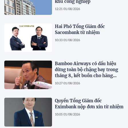
khu công nghiệp
12:21 01/08/2026
Hai Phó Tổng Giám đốc
Sacombank từ nhiệm
10:33 01/08/2026
Bamboo Airways có dấu hiệu
dừng toàn bộ chặng bay trong
tháng 8, kết buồn cho hãng
hàng không do ông Trịnh Văn
10:27 01/08/2026
Quyết sáng lập?
Quyền Tổng Giám đốc
Eximbank nộp đơn xin từ nhiệm
10:05 01/08/2026