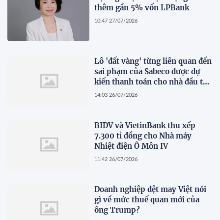
thêm gần 5% vốn LPBank
10:47 27/07/2026
Lô 'đất vàng' từng liên quan đến
sai phạm của Sabeco được dự
kiến thanh toán cho nhà đầu tư
dự án cầu Cần Giờ
14:03 26/07/2026
BIDV và VietinBank thu xếp
7.300 tỉ đồng cho Nhà máy
Nhiệt điện Ô Môn IV
11:42 26/07/2026
Doanh nghiệp dệt may Việt nói
gì về mức thuế quan mới của
ông Trump?