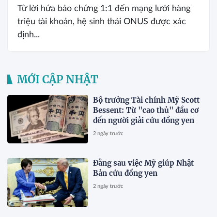
Từ lời hứa bảo chứng 1:1 đến mạng lưới hàng
triệu tài khoản, hệ sinh thái ONUS được xác
định...
MỚI CẬP NHẬT
Bộ trưởng Tài chính Mỹ Scott
Bessent: Từ "cao thủ" đầu cơ
đến người giải cứu đồng yen
2 ngày trước
Đằng sau việc Mỹ giúp Nhật
Bản cứu đồng yen
2 ngày trước