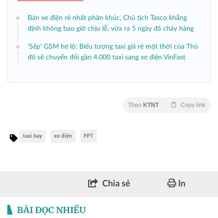
Bán xe điện rẻ nhất phân khúc, Chủ tịch Tasco khẳng
định không bao giờ chịu lỗ, vừa ra 5 ngày đã cháy hàng
'Sếp' GSM hé lộ: Biểu tượng taxi giá rẻ một thời của Thủ
đô sẽ chuyển đổi gần 4.000 taxi sang xe điện VinFast
Theo
KTNT
Copy link
taxi bay
xe điện
FPT
Chia sẻ
In
BÀI ĐỌC NHIỀU