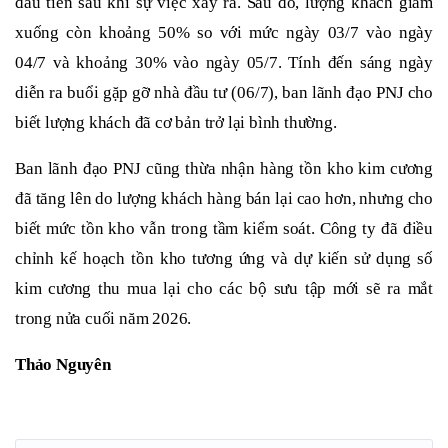
đầu tiên sau khi sự việc xảy ra. Sau đó, lượng khách giảm
xuống còn khoảng 50% so với mức ngày
0
3/7 vào ngày
0
4/7 và khoảng 30% vào ngày
0
5/7. Tính đến sáng ngày
diễn ra buổi gặp gỡ nhà đầu tư (
0
6/7), ban lãnh đạo PNJ
cho
biết lượng khách đã cơ bản trở lại bình thường.
Ban lãnh đạo PNJ cũng thừa nhận hàng tồn kho kim cương
đã tăng lên do lượng khách hàng bán lại cao hơn, nhưng cho
biết mức tồn kho vẫn trong tầm kiểm soát. Công ty đã điều
chỉnh kế hoạch tồn kho tương ứng và dự kiến sử dụng số
kim cương thu mua lại cho các bộ sưu tập mới sẽ ra mắt
trong nửa cuối năm 2026.
Thảo Nguyên