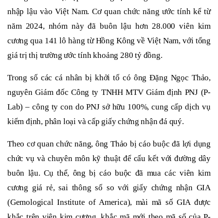
nhập lậu vào Việt Nam. Cơ quan chức năng ước tính kể từ
năm 2024, nhóm này đã buôn lậu hơn 28.000 viên kim
cương qua 141 lô hàng từ Hồng Kông về Việt Nam, với tổng
giá trị thị trường ước tính khoảng 280 tỷ đồng.
Trong số các cá nhân bị khởi tố có ông Đặng Ngọc Thảo,
nguyên Giám đốc Công ty TNHH MTV Giám định PNJ (P-
Lab) – công ty con do PNJ sở hữu 100%, cung cấp dịch vụ
kiểm định, phân loại và cấp giấy chứng nhận đá quý.
Theo cơ quan chức năng, ông Thảo bị cáo buộc đã lợi dụng
chức vụ và chuyên môn kỹ thuật để cấu kết với đường dây
buôn lậu. Cụ thể, ông bị cáo buộc đã mua các viên kim
cương giá rẻ, sai thông số so với giấy chứng nhận GIA
(Gemological Institute of America), mài mã số GIA được
khắc trên viên kim cương, khắc mã mới theo mã số của P-