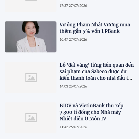
17:37 27/07/2026
Vợ ông Phạm Nhật Vượng mua
thêm gần 5% vốn LPBank
10:47 27/07/2026
Lô 'đất vàng' từng liên quan đến
sai phạm của Sabeco được dự
kiến thanh toán cho nhà đầu tư
dự án cầu Cần Giờ
14:03 26/07/2026
BIDV và VietinBank thu xếp
7.300 tỉ đồng cho Nhà máy
Nhiệt điện Ô Môn IV
11:42 26/07/2026