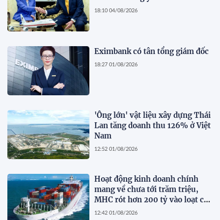
18:10 04/08/2026
Eximbank có tân tổng giám đốc
18:27 01/08/2026
'Ông lớn' vật liệu xây dựng Thái
Lan tăng doanh thu 126% ở Việt
Nam
12:52 01/08/2026
Hoạt động kinh doanh chính
mang về chưa tới trăm triệu,
MHC rót hơn 200 tỷ vào loạt cổ
phiếu 'họ' Gelex
12:42 01/08/2026