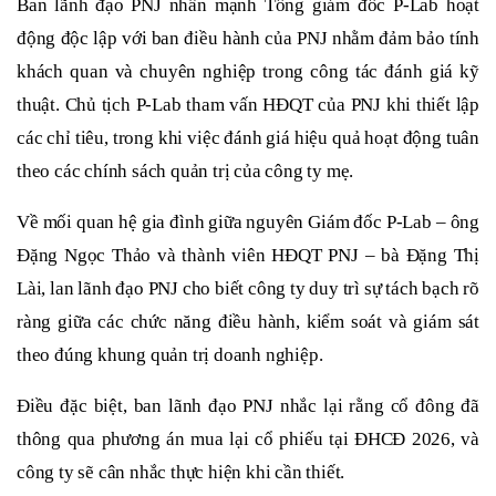
Ban lãnh đạo PNJ
nhấn mạnh Tổng giám đốc P-Lab hoạt
động độc lập với ban điều hành của PNJ nhằm đảm bảo tính
khách quan và chuyên nghiệp trong công tác đánh giá kỹ
thuật. Chủ tịch P-Lab tham vấn HĐQT của PNJ khi thiết lập
các chỉ tiêu, trong khi việc đánh giá hiệu quả hoạt động tuân
theo các chính sách quản trị của công ty mẹ.
Về mối quan hệ gia đình giữa nguyên Giám đốc P-Lab – ông
Đặng Ngọc Thảo và thành viên HĐQT PNJ – bà Đặng Thị
Lài, lan lãnh đạo PNJ
cho biết công ty duy trì sự tách bạch rõ
ràng giữa các chức năng điều hành, kiểm soát và giám sát
theo đúng khung quản trị doanh nghiệp.
Điều
đặc biệt,
ban lãnh đạo PNJ
nhắc lại rằng cổ đông đã
thông qua phương án mua lại cổ phiếu tại ĐHCĐ 2026, và
công ty sẽ cân nhắc thực hiện khi cần thiết.