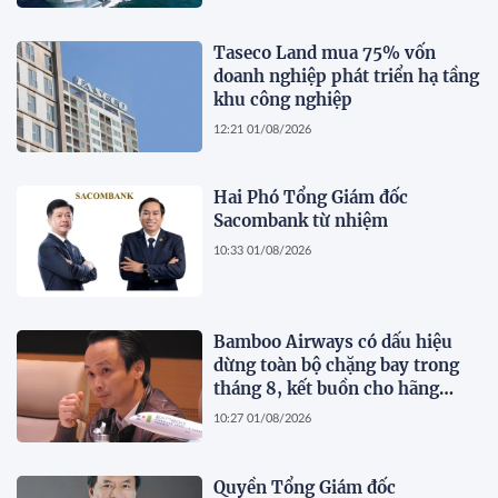
Taseco Land mua 75% vốn
doanh nghiệp phát triển hạ tầng
khu công nghiệp
12:21 01/08/2026
Hai Phó Tổng Giám đốc
Sacombank từ nhiệm
10:33 01/08/2026
Bamboo Airways có dấu hiệu
dừng toàn bộ chặng bay trong
tháng 8, kết buồn cho hãng
hàng không do ông Trịnh Văn
10:27 01/08/2026
Quyết sáng lập?
Quyền Tổng Giám đốc