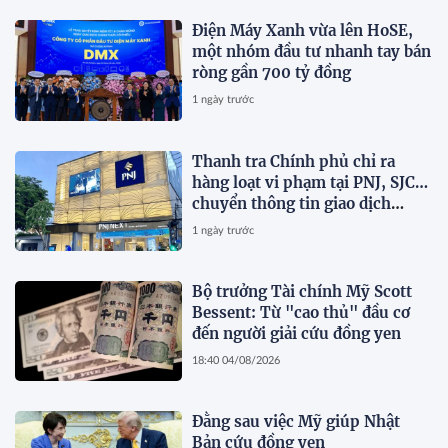
Điện Máy Xanh vừa lên HoSE,
một nhóm đầu tư nhanh tay bán
ròng gần 700 tỷ đồng
1 ngày trước
Thanh tra Chính phủ chỉ ra
hàng loạt vi phạm tại PNJ, SJC…
chuyển thông tin giao dịch
2.084 tỷ đồng sang Bộ Công an
1 ngày trước
Bộ trưởng Tài chính Mỹ Scott
Bessent: Từ "cao thủ" đầu cơ
đến người giải cứu đồng yen
18:40 04/08/2026
Đằng sau việc Mỹ giúp Nhật
Bản cứu đồng yen