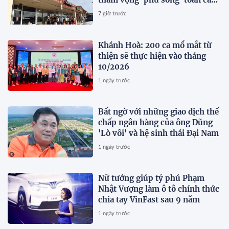
của ông Đặng Lê Nguyên Vũ
7 giờ trước
Khánh Hoà: 200 ca mổ mắt từ
thiện sẽ thực hiện vào tháng
10/2026
1 ngày trước
Bất ngờ với những giao dịch thế
chấp ngân hàng của ông Dũng
'Lò vôi' và hệ sinh thái Đại Nam
1 ngày trước
Nữ tướng giúp tỷ phú Phạm
Nhật Vượng làm ô tô chính thức
chia tay VinFast sau 9 năm
1 ngày trước