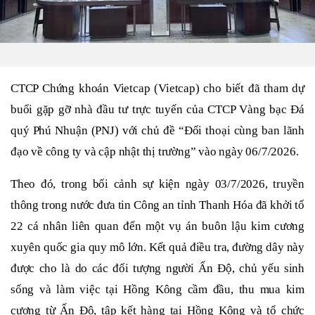
CTCP
Chứng khoán Vietcap (Vietcap) cho biết
đã tham dự
buổi gặp gỡ nhà đầu tư trực tuyến của CTCP Vàng bạc Đá
quý Phú Nhuận (PNJ) với chủ đề “Đối thoại cùng ban lãnh
đạo về công ty và cập nhật thị trường” vào ngày
0
6/7/2026.
Theo
đó, trong bối cảnh sự kiện
ngày
0
3/7/2026, truyền
thông trong nước đưa tin Công an tỉnh Thanh Hóa đã khởi tố
22 cá nhân liên quan đến một vụ án buôn lậu kim cương
xuyên quốc gia quy mô lớn. Kết quả điều tra, đường dây này
được cho là do các đối tượng người Ấn Độ, chủ yếu sinh
sống và làm việc tại Hồng Kông cầm đầu, thu mua kim
cương từ Ấn Độ, tập kết hàng tại Hồng Kông và tổ chức