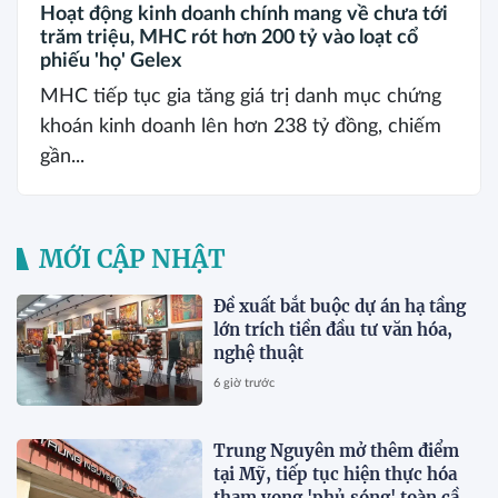
Hoạt động kinh doanh chính mang về chưa tới
trăm triệu, MHC rót hơn 200 tỷ vào loạt cổ
phiếu 'họ' Gelex
MHC tiếp tục gia tăng giá trị danh mục chứng
khoán kinh doanh lên hơn 238 tỷ đồng, chiếm
gần...
MỚI CẬP NHẬT
Đề xuất bắt buộc dự án hạ tầng
lớn trích tiền đầu tư văn hóa,
nghệ thuật
6 giờ trước
Trung Nguyên mở thêm điểm
tại Mỹ, tiếp tục hiện thực hóa
tham vọng 'phủ sóng' toàn cầu