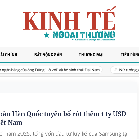
TÀI CHÍNH
BẤT ĐỘNG SẢN
THƯƠNG MẠI
TIÊU DÙN
àng của ông Dũng 'Lò vôi' và hệ sinh thái Đại Nam
Nữ tướng giúp tỷ p
oàn Hàn Quốc tuyên bố rót thêm 1 tỷ USD
iệt Nam
i năm 2025, tổng vốn đầu tư lũy kế của Samsung tại