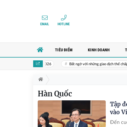
EMAIL
HOTLINE
TIÊU ĐIỂM
KINH DOANH
 hiện vào tháng 10/2026
Bất ngờ với những giao dịch thế chấp ngân h
Hàn Quốc
Tập đ
vào V
Đến cuố