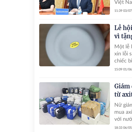
Việt Na
11:39 03/0
Lễ hộ
vì tặ
Một lễ 
xin lỗi
chiếc b
15:09 01/0
Giám 
từ axi
Nữ giám
mua axi
với nướ
18:33 06/0