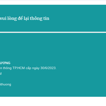
vui lòng để lại thông tin
THƯƠNG
n thông TP.HCM cấp ngày 30/6/2023.
M
aithuong
Hỷ Phong – Hỷ Phong Media