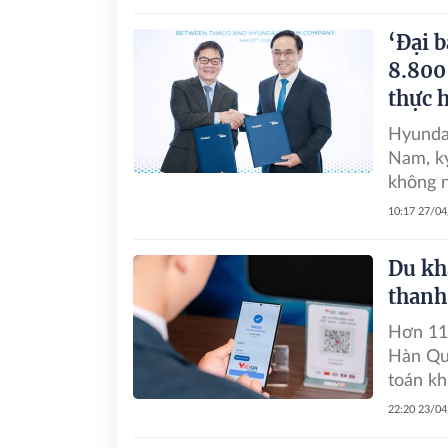
‘Đại 
8.800
thực 
Hyundai
Nam, k
không n
10:17 27/0
Du kh
thanh
Hơn 115
Hàn Qu
toán kh
22:20 23/0