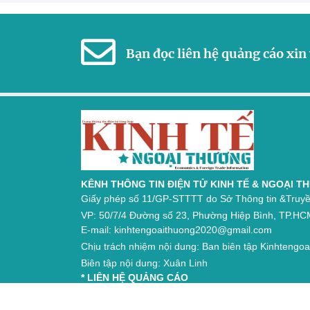
Bạn đọc liên hệ quảng cáo xin 
KÊNH THÔNG TIN ĐIỆN TỬ KINH TẾ & NGOẠI 
Giấy phép số 11/GP-STTTT do Sở Thông tin &Truyề
VP: 50/7/4 Đường số 23, Phường Hiệp Bình, TP.HC
E-mail: kinhtengoaithuong2020@gmail.com
Chịu trách nhiệm nội dung: Ban biên tập Kinhtengo
Biên tập nội dung: Xuân Linh
* LIÊN HỆ QUẢNG CÁO
Công ty TNHH Tổ hợp Truyền thông & Quảng cáo 
Email: hoalan151@gmail.com