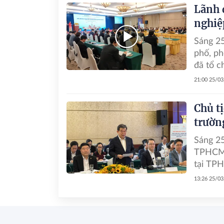
Lãnh 
nghiệ
Sáng 25
phố, ph
đã tổ c
doanh 
21:00 25/0
Chủ t
trườn
Sáng 25
TPHCM 
tại TPH
và doa
13:26 25/0