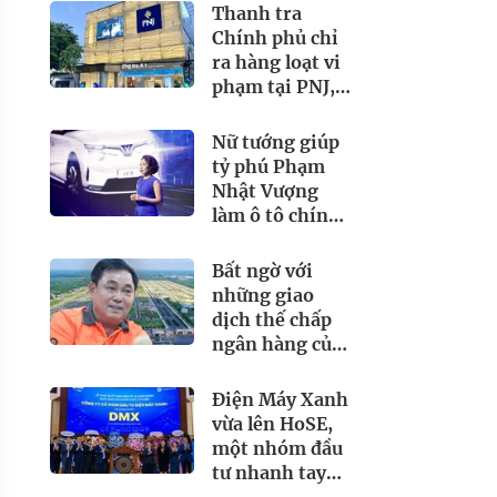
Thanh tra
Chính phủ chỉ
ra hàng loạt vi
phạm tại PNJ,
SJC… chuyển
thông tin giao
Nữ tướng giúp
dịch 2.084 tỷ
tỷ phú Phạm
đồng sang Bộ
Nhật Vượng
Công an
làm ô tô chính
thức chia tay
VinFast sau 9
Bất ngờ với
năm
những giao
dịch thế chấp
ngân hàng của
ông Dũng 'Lò
vôi' và hệ sinh
Điện Máy Xanh
thái Đại Nam
vừa lên HoSE,
một nhóm đầu
tư nhanh tay