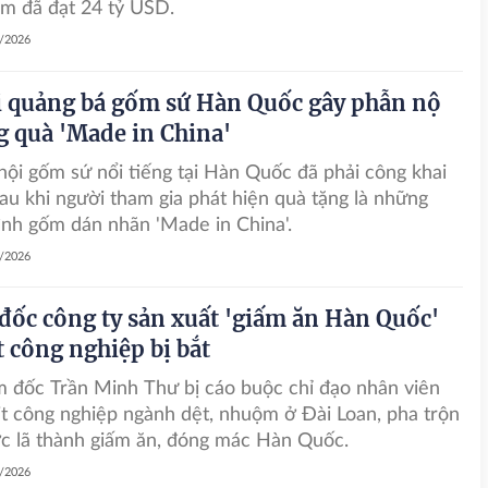
m đã đạt 24 tỷ USD.
7/2026
i quảng bá gốm sứ Hàn Quốc gây phẫn nộ
ng quà 'Made in China'
hội gốm sứ nổi tiếng tại Hàn Quốc đã phải công khai
 sau khi người tham gia phát hiện quà tặng là những
ình gốm dán nhãn 'Made in China'.
6/2026
đốc công ty sản xuất 'giấm ăn Hàn Quốc'
t công nghiệp bị bắt
 đốc Trần Minh Thư bị cáo buộc chỉ đạo nhân viên
t công nghiệp ngành dệt, nhuộm ở Đài Loan, pha trộn
c lã thành giấm ăn, đóng mác Hàn Quốc.
5/2026