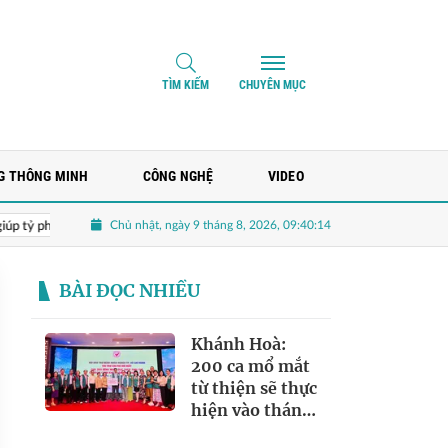
TÌM KIẾM
CHUYÊN MỤC
G THÔNG MINH
CÔNG NGHỆ
VIDEO
Chủ nhật, ngày 9 tháng 8, 2026, 09:40:15
hú Phạm Nhật Vượng làm ô tô chính thức chia tay VinFast sau 9 năm
BÀI ĐỌC NHIỀU
Khánh Hoà:
200 ca mổ mắt
từ thiện sẽ thực
hiện vào tháng
10/2026