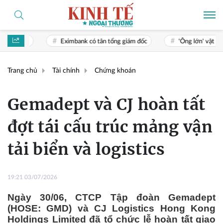
Eximbank có tân tổng giám đốc
'Ông lớn' vật liệu xây dựng Thá
Trang chủ
Tài chính
Chứng khoán
Gemadept và CJ hoàn tất
đợt tái cấu trúc mảng vận
tải biển và logistics
19:21 03/07/2026
Ngày 30/06, CTCP Tập đoàn Gemadept
(HOSE: GMD) và CJ Logistics Hong Kong
Holdings Limited đã tổ chức lễ hoàn tất giao