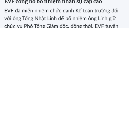
EVF công bố bổ nhiệm nhân sự cấp cao
EVF đã miễn nhiệm chức danh Kế toán trưởng đối
với ông Tống Nhật Linh để bổ nhiệm ông Linh giữ
chức vụ Phó Tổng Giám đốc, đồng thời, EVF tuyển
dụng và bổ nhiệm bà Đào Thị Lan giữ chức Kế toán
trưởng của công ty thay cho ông Linh.
Sun Life lỗ lũy kế hơn 6.300 tỷ đồng, chi bình
quân cho nhân viên 91 triệu/tháng
Kinh doanh bảo hiểm thua lỗ, nhân viên
Prudential nhận lương bình quân lên đến 79
triệu/tháng