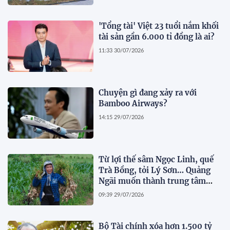
'Tổng tài' Việt 23 tuổi nắm khối
tài sản gần 6.000 tỉ đồng là ai?
11:33 30/07/2026
Chuyện gì đang xảy ra với
Bamboo Airways?
14:15 29/07/2026
Từ lợi thế sâm Ngọc Linh, quế
Trà Bồng, tỏi Lý Sơn… Quảng
Ngãi muốn thành trung tâm
dược liệu
09:39 29/07/2026
Bộ Tài chính xóa hơn 1.500 tỷ