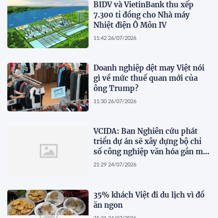
BIDV và VietinBank thu xếp
7.300 tỉ đồng cho Nhà máy
Nhiệt điện Ô Môn IV
11:42 26/07/2026
Doanh nghiệp dệt may Việt nói
gì về mức thuế quan mới của
ông Trump?
11:30 26/07/2026
VCIDA: Ban Nghiên cứu phát
triển dự án sẽ xây dựng bộ chỉ
số công nghiệp văn hóa gắn mã
ngành kinh tế
21:29 24/07/2026
35% khách Việt đi du lịch vì đồ
ăn ngon