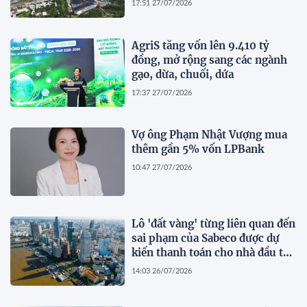
17:51 27/07/2026
AgriS tăng vốn lên 9.410 tỷ
đồng, mở rộng sang các ngành
gạo, dừa, chuối, dứa
17:37 27/07/2026
Vợ ông Phạm Nhật Vượng mua
thêm gần 5% vốn LPBank
10:47 27/07/2026
Lô 'đất vàng' từng liên quan đến
sai phạm của Sabeco được dự
kiến thanh toán cho nhà đầu tư
dự án cầu Cần Giờ
14:03 26/07/2026