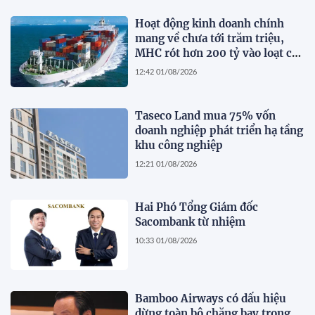
Hoạt động kinh doanh chính
mang về chưa tới trăm triệu,
MHC rót hơn 200 tỷ vào loạt cổ
phiếu 'họ' Gelex
12:42 01/08/2026
Taseco Land mua 75% vốn
doanh nghiệp phát triển hạ tầng
khu công nghiệp
12:21 01/08/2026
Hai Phó Tổng Giám đốc
Sacombank từ nhiệm
10:33 01/08/2026
Bamboo Airways có dấu hiệu
dừng toàn bộ chặng bay trong