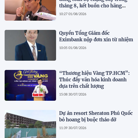
tháng 8, kết buồn cho hãng
hàng không do ông Trịnh Văn
10:27 01/08/2026
Quyết sáng lập?
Quyền Tổng Giám đốc
Eximbank nộp đơn xin từ nhiệm
10:05 01/08/2026
“Thương hiệu Vàng TP.HCM”:
Thúc đẩy văn hóa kinh doanh
dựa trên chất lượng
15:08 30/07/2026
Dự án resort Sheraton Phú Quốc
bỏ hoang bị buộc tháo dỡ
11:39 30/07/2026