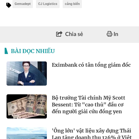
Gemadept
CJ Logistics
cảng biển
Chia sẻ
In
BÀI ĐỌC NHIỀU
Eximbank có tân tổng giám đốc
Bộ trưởng Tài chính Mỹ Scott
Bessent: Từ "cao thủ" đầu cơ
đến người giải cứu đồng yen
'Ông lớn' vật liệu xây dựng Thái
Lan tăng doanh thu 126% ở Việt