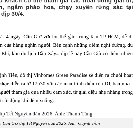
du khách có thể tham gia các hoạt động giải trí,
ện, ngắm pháo hoa, chạy xuyên rừng sác tại
dịp 30/4.
ài 4 ngày. Cần Giờ với lợi thế gần trung tâm TP HCM, dễ di
đến của hàng nghìn người. Bên cạnh những điểm nghỉ dưỡng, du
 Khỉ, khu du lịch Dần Xây... dịp lễ này Cần Giờ có thêm nhiều
ịnh Tiên, đô thị Vinhomes Green Paradise sẽ diễn ra chuỗi hoạt
nhạc
diễn ra từ 17h30 với các màn trình diễn của DJ, ban nhạc.
gười tham gia qua nhiều cảm xúc, từ giai điệu nhẹ nhàng trong
í sôi động khi đêm xuống.
i Cần Giờ dịp Tết Nguyên đán 2026. Ảnh:
Quỳnh Trần