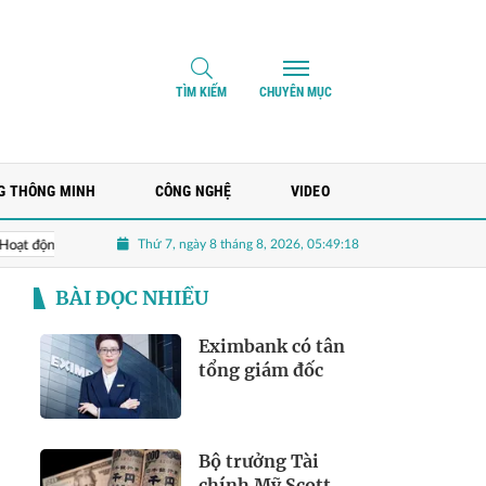
TÌM KIẾM
CHUYÊN MỤC
G THÔNG MINH
CÔNG NGHỆ
VIDEO
Thứ 7, ngày 8 tháng 8, 2026, 05:49:20
nh doanh chính mang về chưa tới trăm triệu, MHC rót hơn 200 tỷ vào loạt cổ ph
BÀI ĐỌC NHIỀU
Eximbank có tân
tổng giám đốc
Bộ trưởng Tài
chính Mỹ Scott