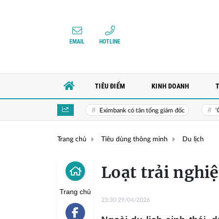
EMAIL
HOTLINE
TIÊU ĐIỂM
KINH DOANH
cứu đồng yen
Eximbank có tân tổng giám đốc
'Ông lớn' vật
Trang chủ
Tiêu dùng thông minh
Du lịch
Loạt trải nghi
Trang chủ
23:30 29/04/2026