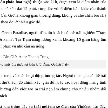
bắn pháo hoa nghệ thuật
vào 21h, được xem là điểm nhấn của
oa sẽ kéo dài 15 phút, cùng lúc với 6 điểm bắn khác của thành
 Cần Giờ là không gian thoáng đãng, không bị che chắn bởi nhà
 theo dõi ở nhiều góc độ.
 Green Paradise, người dân, du khách có thể trải nghiệm "Trạm
ối xanh". Tại Trạm năng lượng xanh, khoảng
15 gian hàng ẩm
rí phục vụ nhu cầu ăn uống.
ng thức ẩm thực tại Cần Giờ. Ảnh: Quỳnh Trần
ập trung vào các
hoạt động tương tác
. Người tham gia có thể trải
 thử thách độ chính xác, giải đố hoặc các hoạt động mang tính
 hướng đến việc tạo ra trải nghiệm chung cho nhiều nhóm đối
hách.
là khu trưng bày và
trải nghiệm xe điện của VinFast
. Tại đây,