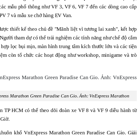
ừ các mẫu phổ thông như VF 3, VF 6, VF 7 đến các dòng cao cấp
MPV 7 và mẫu xe chở hàng EV Van.
ợc thiết kế theo chủ đề "Mãnh liệt vì tương lai xanh", kết hợp
. Người tham dự có thể trải nghiệm các tính năng như chế độ cắm
ch hợp lọc bụi mịn, màn hình trung tâm kích thước lớn và các tiện
nghiệm còn tổ chức các hoạt động như workshop, minigame và trò
press Marathon Green Paradise Can Gio. Ảnh: VnExpress Marathon
ân TP HCM có thể theo dõi đoàn xe VF 8 và VF 9 diễu hành từ
 Giờ.
khuôn khổ VnExpress Marathon Green Paradise Can Gio. Giải