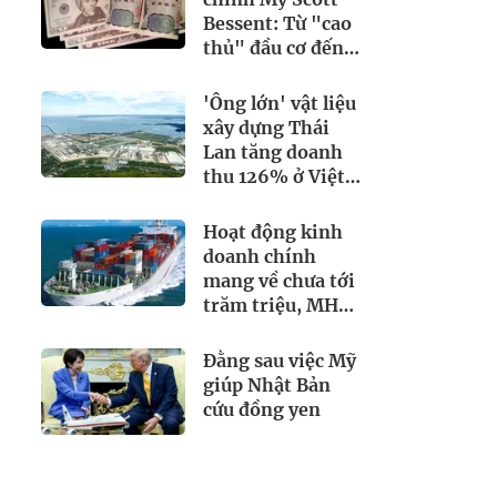
Bessent: Từ "cao
thủ" đầu cơ đến
người giải cứu
đồng yen
'Ông lớn' vật liệu
xây dựng Thái
Lan tăng doanh
thu 126% ở Việt
Nam
Hoạt động kinh
doanh chính
mang về chưa tới
trăm triệu, MHC
rót hơn 200 tỷ
vào loạt cổ phiếu
Đằng sau việc Mỹ
'họ' Gelex
giúp Nhật Bản
cứu đồng yen