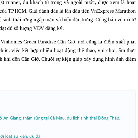
000 runner, du khách từ trong và ngoài nước, được xem là hoạt
c của TP HCM. Giải đánh dấu là lần đầu tiên VnExpress Marathon
hệ sinh thái rừng ngập mặn và biển đặc trưng. Cổng bán vé mở từ
ã đạt đủ số lượng VĐV đăng ký.
 Vinhomes Green Paradise Cần Giờ, nơi cũng là điểm xuất phát
chức, việc kết hợp nhiều hoạt động thể thao, vui chơi, ẩm thực
ch khi đến Cần Giờ. Chuỗi sự kiện giúp xây dựng hình ảnh điểm
 An Giang, thăm rừng tại Cà Mau, du lịch sinh thái Đồng Tháp,
ới loạt sự kiện, ưu đãi