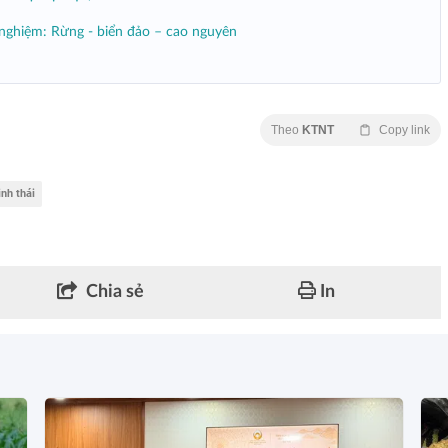
ải nghiệm: Rừng - biển đảo – cao nguyên
Theo
KTNT
Copy link
inh thái
Chia sẻ
In