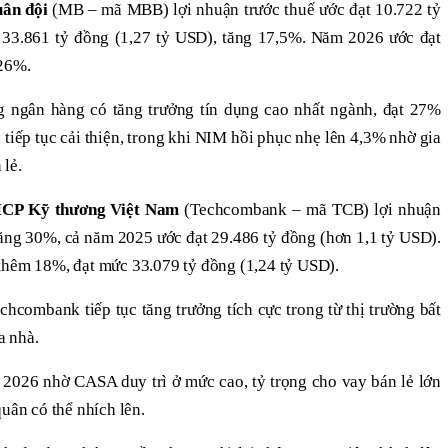
ân đội
(MB – mã MBB) lợi nhuận trước thuế ước đạt 10.722 tỷ
 33.861 tỷ đồng (1,27 tỷ USD), tăng 17,5%. Năm 2026 ước đạt
 26%.
g ngân hàng có tăng trưởng tín dụng cao nhất ngành, đạt 27%
 tiếp tục cải thiện, trong khi NIM hồi phục nhẹ lên 4,3% nhờ gia
 lẻ.
CP Kỹ thương Việt Nam
(Techcombank – mã TCB) lợi nhuận
 tăng 30%, cả năm 2025 ước đạt 29.486 tỷ đồng (hơn 1,1 tỷ USD).
thêm 18%, đạt mức 33.079 tỷ đồng (1,24 tỷ USD).
hcombank tiếp tục tăng trưởng tích cực trong từ thị trường bất
a nhà.
 2026 nhờ CASA duy trì ở mức cao, tỷ trọng cho vay bán lẻ lớn
quân có thể nhích lên.