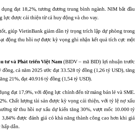
n dụng đạt 18,2%, tương đương trung bình ngành. NIM bắt đầu
 lực được cải thiện từ cả huy động và cho vay.
tốt, giúp VietinBank giảm dần tỷ trọng trích lập dự phòng trong
ạt động thu hồi nợ được kỳ vọng ghi nhận kết quả tích cực một
 tư và Phát triển Việt Nam
(BIDV – mã BID) lợi nhuận trước
tỷ đồng, cả năm 2025 ước đạt 33.528 tỷ đồng (1,26 tỷ USD), tăng
ăng 21%, đạt 40.916 tỷ đồng (1,54 tỷ USD).
dụng đạt 17,9%, với động lực chính đến từ mảng bán lẻ và SME.
%. Chất lượng tài sản được kỳ vọng cải thiện, với tỷ lệ nợ xấu
ường từ thu hồi nợ xấu dự kiến tăng 30%, vượt mốc 10.000 tỷ
ẻ 3,84% được đánh giá có khả năng thành công cao hơn khi giá
 hấp dẫn.