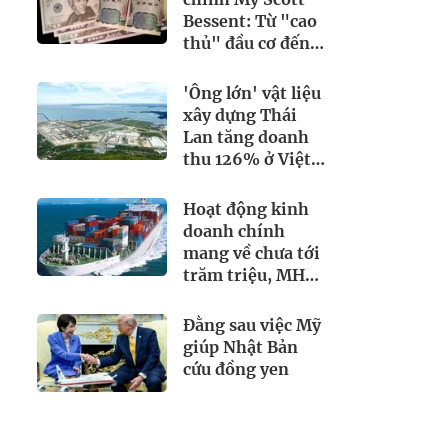
Bessent: Từ "cao
thủ" đầu cơ đến
người giải cứu
đồng yen
'Ông lớn' vật liệu
xây dựng Thái
Lan tăng doanh
thu 126% ở Việt
Nam
Hoạt động kinh
doanh chính
mang về chưa tới
trăm triệu, MHC
rót hơn 200 tỷ
vào loạt cổ phiếu
Đằng sau việc Mỹ
'họ' Gelex
giúp Nhật Bản
cứu đồng yen