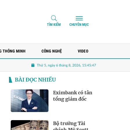
TÌM KIẾM
CHUYÊN MỤC
G THÔNG MINH
CÔNG NGHỆ
VIDEO
Thứ 5, ngày 6 tháng 8, 2026, 15:45:48
t Bản cứu đồng yen
Eximbank có tân tổng giám đốc
'Ông lớ
BÀI ĐỌC NHIỀU
Eximbank có tân
tổng giám đốc
Bộ trưởng Tài
chính Mỹ Scott