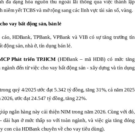
 đa dạng hóa nguồn thu ngoài lãi thông qua việc thành lập
 niêm yết TCBS và mở rộng sang các lĩnh vực tài sản số, vàng.
cho vay bất động sản, bán lẻ
 cáo, HDBank, TPBank, VPBank và VIB có sự tăng trưởng tín
 động sản, nhà ở, tín dụng bán lẻ.
MCP Phát triển TP.HCM
(HDBank – mã HDB) có mức tăng
h ngành đến từ việc cho vay bất động sản - xây dựng và tín dụng
trong quý 4/2025 ước đạt 5.342 tỷ đồng, tăng 31%, cả năm 2025
 2026, ước đạt 24.547 tỷ đồng, tăng 22%.
ẽ giúp ngân hàng này cải thiện NIM trong năm 2026. Cùng với đó,
- dài hạn ở mức thấp so với toàn ngành, và việc gia tăng đóng
ty con của HDBank chuyên về cho vay tiêu dùng).