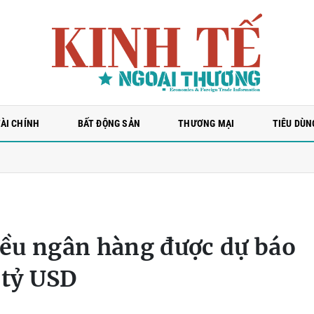
TÀI CHÍNH
BẤT ĐỘNG SẢN
THƯƠNG MẠI
TIÊU DÙN
o thủ" đầu cơ đến người giải cứu đồng yen
Đằng sau việc Mỹ giúp Nhậ
ều ngân hàng được dự báo
 tỷ USD