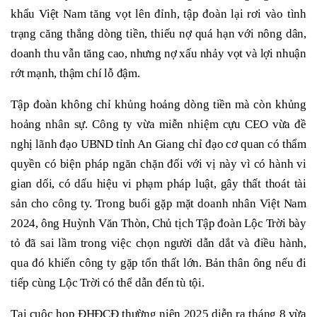
khẩu Việt Nam tăng vọt lên đỉnh, tập đoàn lại rơi vào tình
trạng căng thẳng dòng tiền, thiếu nợ quá hạn với nông dân,
doanh thu vẫn tăng cao, nhưng nợ xấu nhảy vọt và lợi nhuận
rớt mạnh, thậm chí lỗ đậm.
Tập đoàn không chỉ khủng hoảng dòng tiền mà còn khủng
hoảng nhân sự. Công ty vừa miễn nhiệm cựu CEO vừa đề
nghị lãnh đạo UBND tỉnh An Giang chỉ đạo cơ quan có thẩm
quyền có biện pháp ngăn chặn đối với vị này vì có hành vi
gian dối, có dấu hiệu vi phạm pháp luật, gây thất thoát tài
sản cho công ty. Trong buổi gặp mặt doanh nhân Việt Nam
2024, ông Huỳnh Văn Thòn, Chủ tịch Tập đoàn Lộc Trời bày
tỏ đã sai lầm trong việc chọn người dẫn dắt và điều hành,
qua đó khiến công ty gặp tổn thất lớn. Bản thân ông nếu đi
tiếp cùng Lộc Trời có thể dẫn đến tù tội.
Tại cuộc họp ĐHĐCĐ thường niên 2025 diễn ra tháng 8 vừa