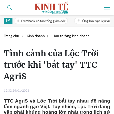
mbank có tân tổng giám đốc
'Ông lớn' vật liệu xây dựng Thái Lan tă
Trang chủ
Kinh doanh
Hậu trường kinh doanh
Tình cảnh của Lộc Trời
trước khi 'bắt tay' TTC
AgriS
12:32 24/01/2026
TTC AgriS và Lộc Trời bắt tay nhau để nâng
tầm ngành gạo Việt. Tuy nhiên, Lộc Trời đang
vấp phải khủng hoảng lớn nhất trong lịch sử