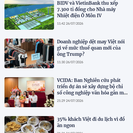
BIDV và VietinBank thu xếp
7.300 tỉ đồng cho Nhà máy
Nhiệt điện Ô Môn IV
11:42 26/07/2026
Doanh nghiệp dệt may Việt nói
gì về mức thuế quan mới của
ông Trump?
11:30 26/07/2026
VCIDA: Ban Nghiên cứu phát
triển dự án sẽ xây dựng bộ chỉ
số công nghiệp văn hóa gắn mã
ngành kinh tế
21:29 24/07/2026
35% khách Việt đi du lịch vì đồ
ăn ngon