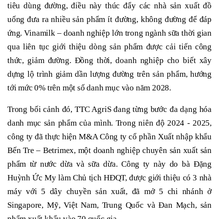
tiêu dùng đường, điều này thúc đẩy các nhà sản xuất đồ
uống đưa ra nhiều sản phẩm ít đường, không đường để đáp
ứng. Vinamilk – doanh nghiệp lớn trong ngành sữa thời gian
qua liên tục giới thiệu dòng sản phẩm được cải tiến công
thức, giảm đường. Đồng thời, doanh nghiệp cho biết xây
dựng lộ trình giảm dần lượng đường trên sản phẩm, hướng
tới mức 0% trên một số danh mục vào năm 2028.
Trong bối cảnh đó, TTC AgriS đang từng bước đa dạng hóa
danh mục sản phẩm của mình. Trong niên độ 2024 - 2025,
công ty đã thực hiện M&A Công ty cổ phần Xuất nhập khẩu
Bến Tre – Betrimex, một doanh nghiệp chuyên sản xuất sản
phẩm từ nước dừa và sữa dừa. Công ty này do bà Đặng
Huỳnh Ức My làm Chủ tịch HĐQT, được giới thiệu có 3 nhà
máy với 5 dây chuyền sản xuất, đã mở 5 chi nhánh ở
Singapore, Mỹ, Việt Nam, Trung Quốc và Đan Mạch, sản
phẩm xuất khẩu vào 70 quốc gia.