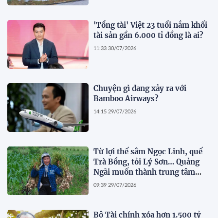
'Tổng tài' Việt 23 tuổi nắm khối
tài sản gần 6.000 tỉ đồng là ai?
11:33 30/07/2026
Chuyện gì đang xảy ra với
Bamboo Airways?
14:15 29/07/2026
Từ lợi thế sâm Ngọc Linh, quế
Trà Bồng, tỏi Lý Sơn… Quảng
Ngãi muốn thành trung tâm
dược liệu
09:39 29/07/2026
Bộ Tài chính xóa hơn 1.500 tỷ