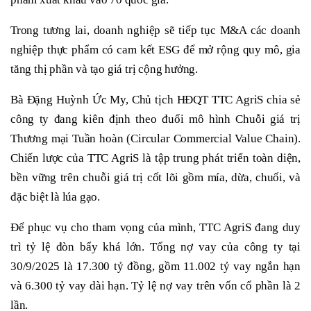
Trong tương lai, doanh nghiệp sẽ tiếp tục M&A các doanh
nghiệp thực phẩm có cam kết ESG để mở rộng quy mô, gia
tăng thị phần và tạo giá trị cộng hưởng.
Bà Đặng Huỳnh Ức My, Chủ tịch HĐQT TTC AgriS chia sẻ
công ty đang kiên định theo đuổi mô hình Chuỗi giá trị
Thương mại Tuần hoàn (Circular Commercial Value Chain).
Chiến lược của TTC AgriS là tập trung phát triển toàn diện,
bền vững trên chuỗi giá trị cốt lõi gồm mía, dừa, chuối, và
đặc biệt là lúa gạo.
Để phục vụ cho tham vọng của mình, TTC AgriS đang duy
trì tỷ lệ đòn bẩy khá lớn. Tổng nợ vay của công ty tại
30/9/2025 là 17.300 tỷ đồng, gồm 11.002 tỷ vay ngắn hạn
và 6.300 tỷ vay dài hạn. Tỷ lệ nợ vay trên vốn cổ phần là 2
lần.