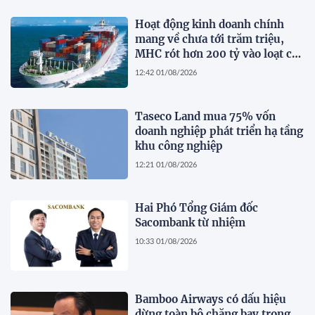
Hoạt động kinh doanh chính
mang về chưa tới trăm triệu,
MHC rót hơn 200 tỷ vào loạt cổ
phiếu 'họ' Gelex
12:42 01/08/2026
Taseco Land mua 75% vốn
doanh nghiệp phát triển hạ tầng
khu công nghiệp
12:21 01/08/2026
Hai Phó Tổng Giám đốc
Sacombank từ nhiệm
10:33 01/08/2026
Bamboo Airways có dấu hiệu
dừng toàn bộ chặng bay trong