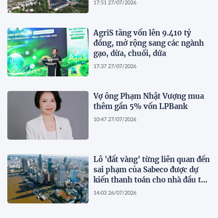
17:51 27/07/2026
AgriS tăng vốn lên 9.410 tỷ
đồng, mở rộng sang các ngành
gạo, dừa, chuối, dứa
17:37 27/07/2026
Vợ ông Phạm Nhật Vượng mua
thêm gần 5% vốn LPBank
10:47 27/07/2026
Lô 'đất vàng' từng liên quan đến
sai phạm của Sabeco được dự
kiến thanh toán cho nhà đầu tư
dự án cầu Cần Giờ
14:03 26/07/2026