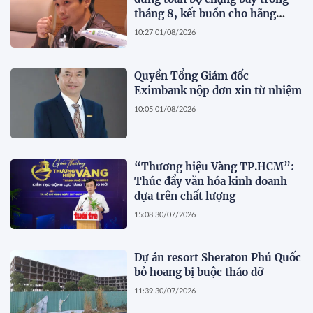
tháng 8, kết buồn cho hãng
hàng không do ông Trịnh Văn
10:27 01/08/2026
Quyết sáng lập?
Quyền Tổng Giám đốc
Eximbank nộp đơn xin từ nhiệm
10:05 01/08/2026
“Thương hiệu Vàng TP.HCM”:
Thúc đẩy văn hóa kinh doanh
dựa trên chất lượng
15:08 30/07/2026
Dự án resort Sheraton Phú Quốc
bỏ hoang bị buộc tháo dỡ
11:39 30/07/2026