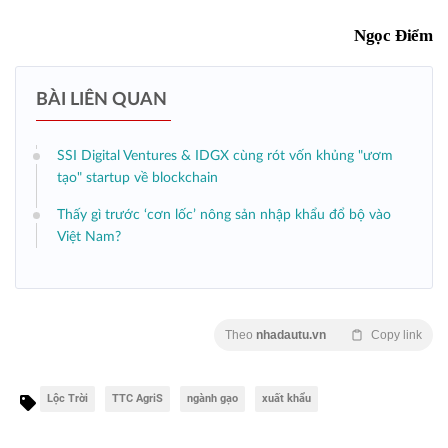
Ngọc Điểm
BÀI LIÊN QUAN
SSI Digital Ventures & IDGX cùng rót vốn khủng "ươm
tạo" startup về blockchain
Thấy gì trước ‘cơn lốc’ nông sản nhập khẩu đổ bộ vào
Việt Nam?
Theo
nhadautu.vn
Copy link
Lộc Trời
TTC AgriS
ngành gạo
xuất khẩu