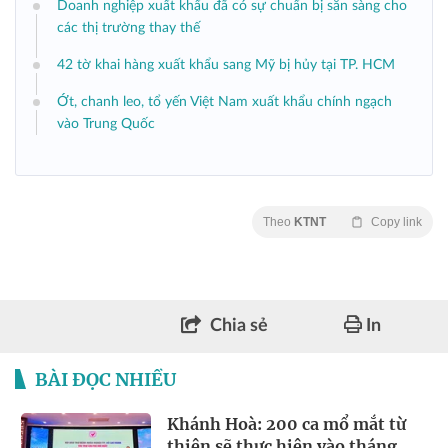
Doanh nghiệp xuất khẩu đã có sự chuẩn bị sẵn sàng cho
các thị trường thay thế
42 tờ khai hàng xuất khẩu sang Mỹ bị hủy tại TP. HCM
Ớt, chanh leo, tổ yến Việt Nam xuất khẩu chính ngạch
vào Trung Quốc
Theo
KTNT
Copy link
Chia sẻ
In
BÀI ĐỌC NHIỀU
Khánh Hoà: 200 ca mổ mắt từ
thiện sẽ thực hiện vào tháng