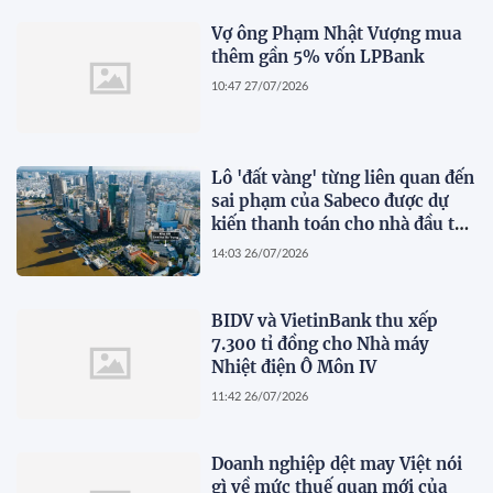
Vợ ông Phạm Nhật Vượng mua
thêm gần 5% vốn LPBank
10:47 27/07/2026
Lô 'đất vàng' từng liên quan đến
sai phạm của Sabeco được dự
kiến thanh toán cho nhà đầu tư
dự án cầu Cần Giờ
14:03 26/07/2026
BIDV và VietinBank thu xếp
7.300 tỉ đồng cho Nhà máy
Nhiệt điện Ô Môn IV
11:42 26/07/2026
Doanh nghiệp dệt may Việt nói
gì về mức thuế quan mới của