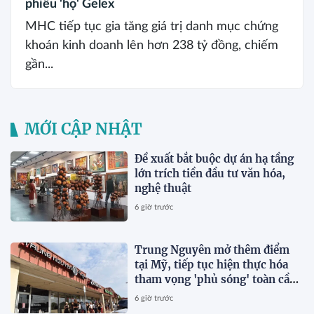
phiếu 'họ' Gelex
MHC tiếp tục gia tăng giá trị danh mục chứng
khoán kinh doanh lên hơn 238 tỷ đồng, chiếm
gần...
MỚI CẬP NHẬT
Đề xuất bắt buộc dự án hạ tầng
lớn trích tiền đầu tư văn hóa,
nghệ thuật
6 giờ trước
Trung Nguyên mở thêm điểm
tại Mỹ, tiếp tục hiện thực hóa
tham vọng 'phủ sóng' toàn cầu
của ông Đặng Lê Nguyên Vũ
6 giờ trước