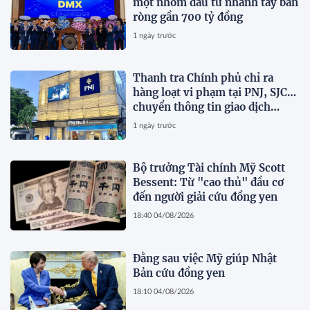
một nhóm đầu tư nhanh tay bán
ròng gần 700 tỷ đồng
1 ngày trước
Thanh tra Chính phủ chỉ ra
hàng loạt vi phạm tại PNJ, SJC…
chuyển thông tin giao dịch
2.084 tỷ đồng sang Bộ Công an
1 ngày trước
Bộ trưởng Tài chính Mỹ Scott
Bessent: Từ "cao thủ" đầu cơ
đến người giải cứu đồng yen
18:40 04/08/2026
Đằng sau việc Mỹ giúp Nhật
Bản cứu đồng yen
18:10 04/08/2026