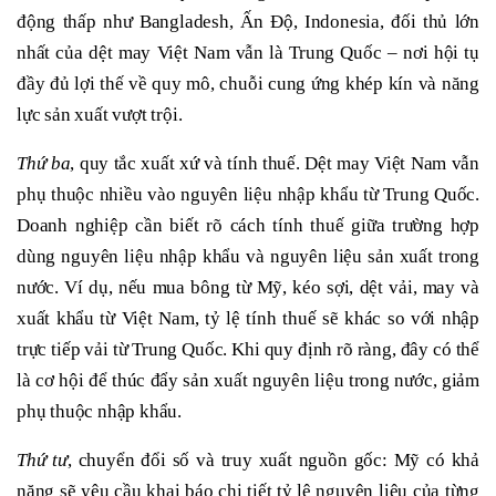
động thấp như Bangladesh, Ấn Độ, Indonesia, đối thủ lớn
nhất của dệt may Việt Nam vẫn là Trung Quốc – nơi hội tụ
đầy đủ lợi thế về quy mô, chuỗi cung ứng khép kín và năng
lực sản xuất vượt trội.
Thứ ba
, quy tắc xuất xứ và tính thuế. Dệt may Việt Nam vẫn
phụ thuộc nhiều vào nguyên liệu nhập khẩu từ Trung Quốc.
Doanh nghiệp cần biết rõ cách tính thuế giữa trường hợp
dùng nguyên liệu nhập khẩu và nguyên liệu sản xuất trong
nước. Ví dụ, nếu mua bông từ Mỹ, kéo sợi, dệt vải, may và
xuất khẩu từ Việt Nam, tỷ lệ tính thuế sẽ khác so với nhập
trực tiếp vải từ Trung Quốc. Khi quy định rõ ràng, đây có thể
là cơ hội để thúc đẩy sản xuất nguyên liệu trong nước, giảm
phụ thuộc nhập khẩu.
Thứ tư
, chuyển đổi số và truy xuất nguồn gốc: Mỹ có khả
năng sẽ yêu cầu khai báo chi tiết tỷ lệ nguyên liệu của từng