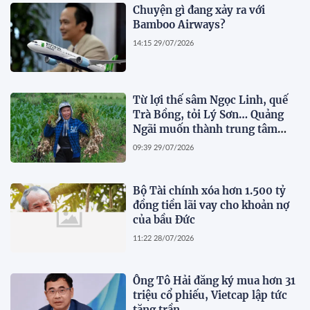
Chuyện gì đang xảy ra với
Bamboo Airways?
14:15 29/07/2026
Từ lợi thế sâm Ngọc Linh, quế
Trà Bồng, tỏi Lý Sơn… Quảng
Ngãi muốn thành trung tâm
dược liệu
09:39 29/07/2026
Bộ Tài chính xóa hơn 1.500 tỷ
đồng tiền lãi vay cho khoản nợ
của bầu Đức
11:22 28/07/2026
Ông Tô Hải đăng ký mua hơn 31
triệu cổ phiếu, Vietcap lập tức
tăng trần