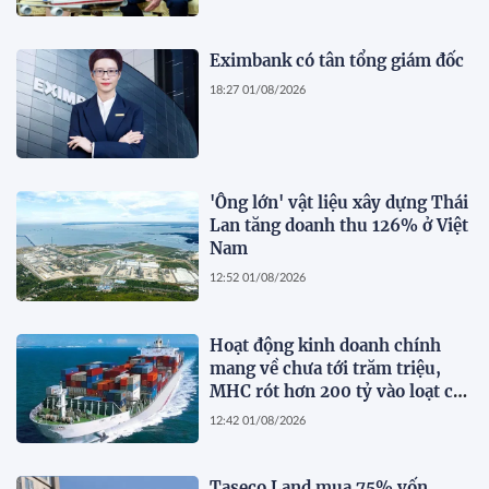
Eximbank có tân tổng giám đốc
18:27 01/08/2026
'Ông lớn' vật liệu xây dựng Thái
Lan tăng doanh thu 126% ở Việt
Nam
12:52 01/08/2026
Hoạt động kinh doanh chính
mang về chưa tới trăm triệu,
MHC rót hơn 200 tỷ vào loạt cổ
phiếu 'họ' Gelex
12:42 01/08/2026
Taseco Land mua 75% vốn