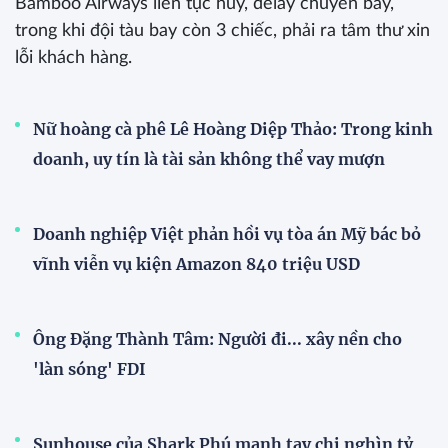
Bamboo Airways liên tục hủy, delay chuyến bay,
trong khi đội tàu bay còn 3 chiếc, phải ra tâm thư xin
lỗi khách hàng.
Nữ hoàng cà phê Lê Hoàng Diệp Thảo: Trong kinh
doanh, uy tín là tài sản không thể vay mượn
Doanh nghiệp Việt phản hồi vụ tòa án Mỹ bác bỏ
vĩnh viễn vụ kiện Amazon 840 triệu USD
Ông Đặng Thành Tâm: Người đi... xây nền cho
'làn sóng' FDI
Sunhouse của Shark Phú mạnh tay chi nghìn tỷ