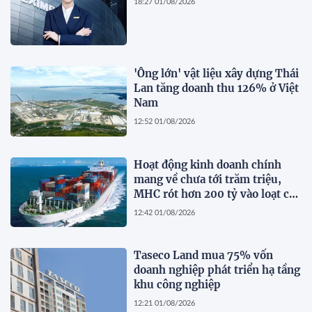
18:27 01/08/2026
'Ông lớn' vật liệu xây dựng Thái
Lan tăng doanh thu 126% ở Việt
Nam
12:52 01/08/2026
Hoạt động kinh doanh chính
mang về chưa tới trăm triệu,
MHC rót hơn 200 tỷ vào loạt cổ
phiếu 'họ' Gelex
12:42 01/08/2026
Taseco Land mua 75% vốn
doanh nghiệp phát triển hạ tầng
khu công nghiệp
12:21 01/08/2026