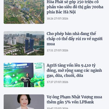
Hòa Phát sẽ góp 250 triệu cổ
phần vào siêu đô thị gần 700ha
phía Bắc Hà Nội
18:26 27/07/2026
Cho phép bán nhà đang thế
chấp có thể đẩy rủi ro về người
mua
17:51 27/07/2026
AgriS tăng vốn lên 9.410 tỷ
đồng, mở rộng sang các ngành
gạo, dừa, chuối, dứa
17:37 27/07/2026
Vợ ông Phạm Nhật Vượng mua
thêm gần 5% vốn LPBank
10:47 27/07/2026