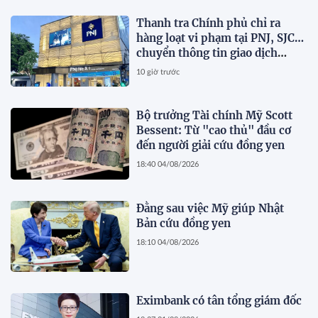
Thanh tra Chính phủ chỉ ra
hàng loạt vi phạm tại PNJ, SJC…
chuyển thông tin giao dịch
2.084 tỷ đồng sang Bộ Công an
10 giờ trước
Bộ trưởng Tài chính Mỹ Scott
Bessent: Từ "cao thủ" đầu cơ
đến người giải cứu đồng yen
18:40 04/08/2026
Đằng sau việc Mỹ giúp Nhật
Bản cứu đồng yen
18:10 04/08/2026
Eximbank có tân tổng giám đốc