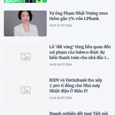
Vợ ông Phạm Nhật Vượng mua
thêm gần 5% vốn LPBank
10:47 27/07/2026
Lô 'đất vàng' từng liên quan đến
sai phạm của Sabeco được dự
kiến thanh toán cho nhà đầu tư
dự án cầu Cần Giờ
14:03 26/07/2026
BIDV và VietinBank thu xếp
7.300 tỉ đồng cho Nhà máy
Nhiệt điện Ô Môn IV
11:42 26/07/2026
Doanh nghiệp dệt may Việt nói