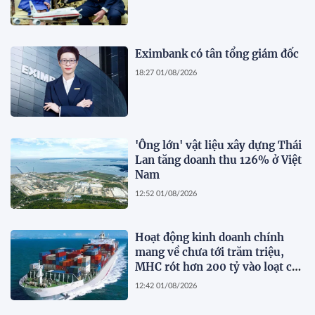
Eximbank có tân tổng giám đốc
18:27 01/08/2026
'Ông lớn' vật liệu xây dựng Thái
Lan tăng doanh thu 126% ở Việt
Nam
12:52 01/08/2026
Hoạt động kinh doanh chính
mang về chưa tới trăm triệu,
MHC rót hơn 200 tỷ vào loạt cổ
phiếu 'họ' Gelex
12:42 01/08/2026