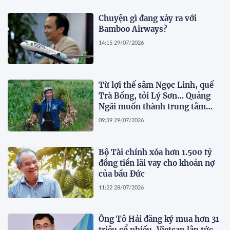
Chuyện gì đang xảy ra với
Bamboo Airways?
14:15 29/07/2026
Từ lợi thế sâm Ngọc Linh, quế
Trà Bồng, tỏi Lý Sơn… Quảng
Ngãi muốn thành trung tâm
dược liệu
09:39 29/07/2026
Bộ Tài chính xóa hơn 1.500 tỷ
đồng tiền lãi vay cho khoản nợ
của bầu Đức
11:22 28/07/2026
Ông Tô Hải đăng ký mua hơn 31
triệu cổ phiếu, Vietcap lập tức