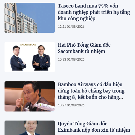
Taseco Land mua 75% vốn
doanh nghiệp phát triển hạ tầng
khu công nghiệp
12:21 01/08/2026
Hai Phó Tổng Giám đốc
Sacombank từ nhiệm
10:33 01/08/2026
Bamboo Airways có dấu hiệu
dừng toàn bộ chặng bay trong
tháng 8, kết buồn cho hãng
hàng không do ông Trịnh Văn
10:27 01/08/2026
Quyết sáng lập?
Quyền Tổng Giám đốc
Eximbank nộp đơn xin từ nhiệm