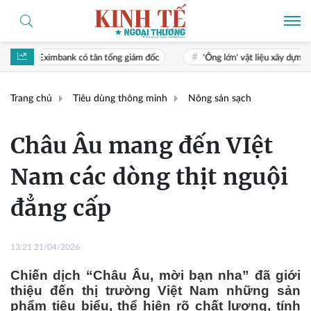
ó tân tổng giám đốc
'Ông lớn' vật liệu xây dựng Thái Lan tăng doan
Trang chủ
Tiêu dùng thông minh
Nông sản sạch
Châu Âu mang đến VIệt
Nam các dòng thịt nguội
đẳng cấp
13:21 21/04/2026
Chiến dịch “Châu Âu, mời bạn nha” đã giới
thiệu đến thị trường Việt Nam những sản
phẩm tiêu biểu, thể hiện rõ chất lượng, tính