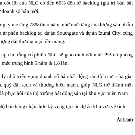
ốt lõi của NLG có đến 60% đến từ backlog (giá trị bán bất
 doanh số bán mới.
g ty mẹ tăng 78% theo năm, nhờ mức tăng của lượng sản phẩm
n từ phần backlog tại dự án Southgate và dự án Izumi City, cùng
ượng đất thương mại tiềm năng.
p cho rằng cổ phiếu NLG sẽ giao dịch với mức P/B dự phóng
 mức trung bình 5 năm là 1,6 lần.
p lý nhờ triển vọng doanh số bán bất động sản tích cực của giai
quỹ đất sạch và thương hiệu mạnh, giúp NLG trở thành một
đà phục hồi của thị trường bất động sản tại khu vực miền Nam.
ộ bán hàng chậm hơn kỳ vọng tại các dự án khu vực vệ tinh.
Ái Linh