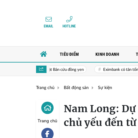
EMAIL
HOTLINE
TIÊU ĐIỂM
KINH DOANH
ệc Mỹ giúp Nhật Bản cứu đồng yen
Eximbank có tân tổng giám đốc
Trang chủ
Bất động sản
Sự kiện
Nam Long: Dự 
chủ yếu đến từ
Trang chủ