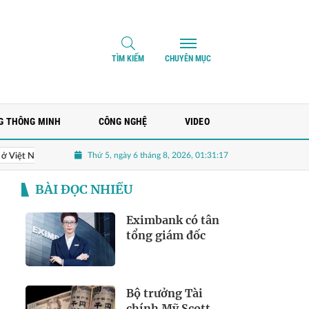
TÌM KIẾM
CHUYÊN MỤC
G THÔNG MINH
CÔNG NGHỆ
VIDEO
Thứ 5, ngày 6 tháng 8, 2026, 01:31:18
Hoạt động kinh doanh chính mang về chưa tới trăm triệu, MHC rót hơn 
BÀI ĐỌC NHIỀU
Eximbank có tân
tổng giám đốc
Bộ trưởng Tài
chính Mỹ Scott