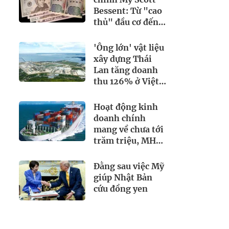
Bessent: Từ "cao
thủ" đầu cơ đến
người giải cứu
đồng yen
'Ông lớn' vật liệu
xây dựng Thái
Lan tăng doanh
thu 126% ở Việt
Nam
Hoạt động kinh
doanh chính
mang về chưa tới
trăm triệu, MHC
rót hơn 200 tỷ
vào loạt cổ phiếu
Đằng sau việc Mỹ
'họ' Gelex
giúp Nhật Bản
cứu đồng yen