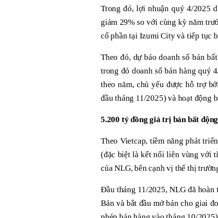
Trong đó, lợi nhuận quý 4/2025 dư
giảm 29% so với cùng kỳ năm trước, đu
cổ phần tại Izumi City và tiếp tục 
Theo đó, dự báo doanh số bán bất
trong đó doanh số bán hàng quý 
theo năm, chủ yếu được hỗ trợ bơ
đầu tháng 11/2025) và hoạt động b
5
.
2
00
tỷ đồng
giá trị bán bất độn
Theo Vietcap, tiềm năng phát triể
(đặc biệt là kết nối liên vùng vơ
của NLG, bên cạnh vị thế thị trườn
Đầu tháng 11/2025, NLG đã hoàn tâ
Bản và bắt đầu mở bán cho giai đo
phép bán hàng vào tháng 10/2025)