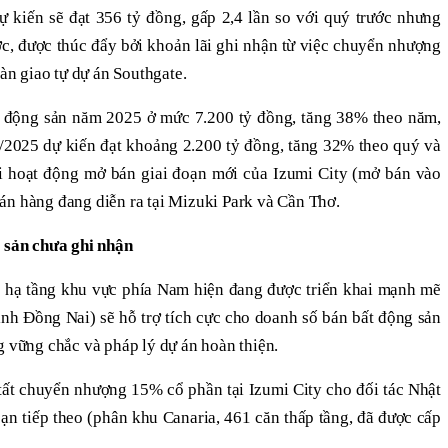
̣ kiến sẽ đạt 356 tỷ đồng, gấp 2,4 lần so với quý trước nhưng
̛ợc thúc đẩy bởi khoản lãi ghi nhận từ việc chuyển nhượng
bàn giao tự dự án Southgate.
 động sản năm 2025 ở mức 7.200 tỷ đồng, tăng 38% theo năm,
4/2025 dự kiến đạt khoảng 2.200 tỷ đồng, tăng 32% theo quý và
̉i hoạt động mở bán giai đoạn mới của Izumi City (mở bán vào
án hàng đang diễn ra tại Mizuki Park và Cần Thơ.
g sản chưa ghi nhận
n hạ tầng khu vực phía Nam hiện đang được triển khai mạnh mẽ
́i tỉnh Đồng Nai) sẽ hỗ trợ tích cực cho doanh số bán bất động sản
g vững chắc và pháp lý dự án hoàn thiện.
́t chuyển nhượng 15% cổ phần tại Izumi City cho đối tác Nhật
ạn tiếp theo (phân khu Canaria, 461 căn thấp tầng, đã được cấp
.