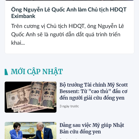
Ông Nguyễn Lê Quốc Anh làm Chủ tịch HĐQT
Eximbank
Trên cương vị Chủ tịch HĐQT, ông Nguyễn Lê
Quốc Anh sẽ là người dẫn dắt quá trình triển
khai...
MỚI CẬP NHẬT
Bộ trưởng Tài chính Mỹ Scott
Bessent: Từ "cao thủ" đầu cơ
đến người giải cứu đồng yen
3 ngày trước
Đằng sau việc Mỹ giúp Nhật
Bản cứu đồng yen