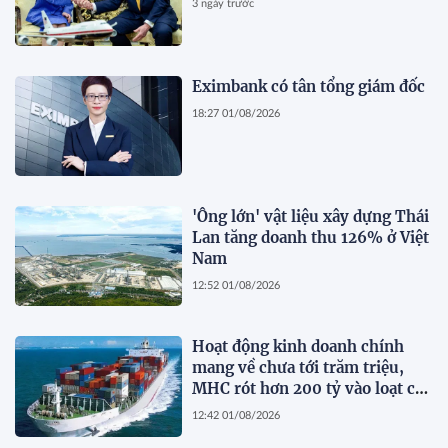
3 ngày trước
Eximbank có tân tổng giám đốc
18:27 01/08/2026
'Ông lớn' vật liệu xây dựng Thái
Lan tăng doanh thu 126% ở Việt
Nam
12:52 01/08/2026
Hoạt động kinh doanh chính
mang về chưa tới trăm triệu,
MHC rót hơn 200 tỷ vào loạt cổ
phiếu 'họ' Gelex
12:42 01/08/2026