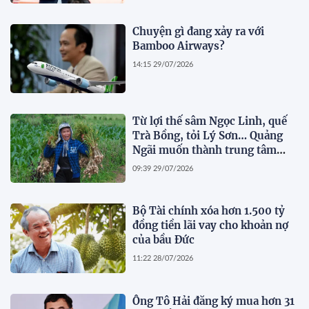
Chuyện gì đang xảy ra với
Bamboo Airways?
14:15 29/07/2026
Từ lợi thế sâm Ngọc Linh, quế
Trà Bồng, tỏi Lý Sơn… Quảng
Ngãi muốn thành trung tâm
dược liệu
09:39 29/07/2026
Bộ Tài chính xóa hơn 1.500 tỷ
đồng tiền lãi vay cho khoản nợ
của bầu Đức
11:22 28/07/2026
Ông Tô Hải đăng ký mua hơn 31