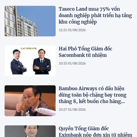
Taseco Land mua 75% vốn
doanh nghiệp phát triển hạ tầng
khu công nghiệp
12:21 01/08/2026
Hai Phó Tổng Giám đốc
Sacombank từ nhiệm
10:33 01/08/2026
Bamboo Airways có dấu hiệu
dừng toàn bộ chặng bay trong
tháng 8, kết buồn cho hãng
hàng không do ông Trịnh Văn
10:27 01/08/2026
Quyết sáng lập?
Quyền Tổng Giám đốc
Eximbank nộp đơn xin từ nhiệm