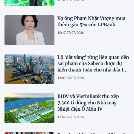
17:37 27/07/2026
Vợ ông Phạm Nhật Vượng mua
thêm gần 5% vốn LPBank
10:47 27/07/2026
Lô 'đất vàng' từng liên quan đến
sai phạm của Sabeco được dự
kiến thanh toán cho nhà đầu tư
dự án cầu Cần Giờ
14:03 26/07/2026
BIDV và VietinBank thu xếp
7.300 tỉ đồng cho Nhà máy
Nhiệt điện Ô Môn IV
11:42 26/07/2026