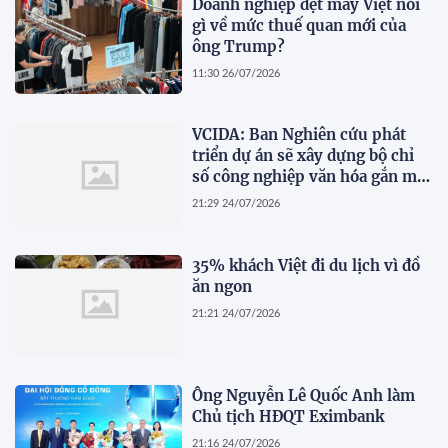
Doanh nghiệp dệt may Việt nói
gì về mức thuế quan mới của
ông Trump?
11:30 26/07/2026
VCIDA: Ban Nghiên cứu phát
triển dự án sẽ xây dựng bộ chỉ
số công nghiệp văn hóa gắn mã
ngành kinh tế
21:29 24/07/2026
35% khách Việt đi du lịch vì đồ
ăn ngon
21:21 24/07/2026
Ông Nguyễn Lê Quốc Anh làm
Chủ tịch HĐQT Eximbank
21:16 24/07/2026