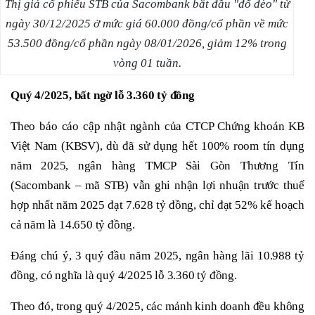
Thị giá cổ phiếu STB của Sacombank bắt đầu "đổ đèo" từ
ngày 30/12/2025 ở mức giá 60.000 đồng/cổ phần về mức
53.500 đồng/cổ phần ngày 08/01/2026, giảm 12% trong
vòng 01 tuần.
Quý 4/2025,
bất
ngờ l
ỗ
3.360 tỷ đồng
Theo báo cáo cập nhật ngành của CTCP Chứng khoán KB
Việt Nam (KBSV), dù đã sử dụng hết 100% room tín dụng
năm 2025, ngân hàng TMCP Sài Gòn Thương Tín
(Sacombank – mã STB) vẫn ghi nhận lợi nhuận trước thuế
hợp nhất năm 2025 đạt 7.628 tỷ đồng, chỉ đạt 52% kế hoạch
cả năm là 14.650 tỷ đồng.
Đáng chú ý, 3 quý đầu năm 2025, ngân hàng lãi 10.988 tỷ
đồng, có nghĩa là quý 4/2025 lỗ 3.360 tỷ đồng.
Theo đó, trong quý 4/2025, các mảnh kinh doanh đều không