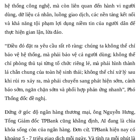
hệ thống công nghệ, mà còn liên quan đến hành vi người
dùng, dữ liệu cá nhân, luồng giao dịch, các nền tảng kết nối
và khả năng tội phạm lợi dụng niềm tin của người dân để
thực hiện gian lận, lừa đảo.
“Điều đó đặt ra yêu cầu rất rõ ràng: chúng ta không thể chỉ
bảo vệ hệ thống, mà phải bảo vệ cả người dùng; không thể
chỉ phòng thủ tại từng tổ chức riêng lẻ, mà phải hình thành
lá chắn chung của toàn hệ sinh thái; không thể chỉ xử lý sau
khi rủi ro xảy ra, mà phải chuyển sang phát hiện sớm, cảnh
báo sớm, ngăn chặn sớm và phối hợp phản ứng nhanh”, Phó
Thống đốc đề nghị.
Đứng ở góc độ ngân hàng thương mại, ông Nguyễn Hưng,
Tổng Giám đốc TPBank cũng khẳng định, AI đang là chìa
khóa sống còn của ngân hàng. Đơn cử, TPBank hiện nay có
khoảng 5 - 7 triệu giao dịch mỗi ngày. Và tính ra mỗi phút là