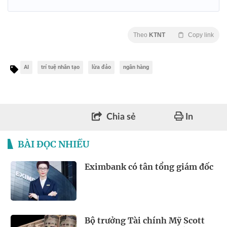
Theo
KTNT
Copy link
AI
trí tuệ nhân tạo
lừa đảo
ngân hàng
Chia sẻ
In
BÀI ĐỌC NHIỀU
Eximbank có tân tổng giám đốc
Bộ trưởng Tài chính Mỹ Scott