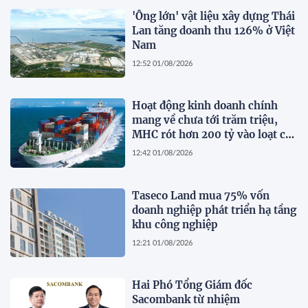
'Ông lớn' vật liệu xây dựng Thái
Lan tăng doanh thu 126% ở Việt
Nam
12:52 01/08/2026
Hoạt động kinh doanh chính
mang về chưa tới trăm triệu,
MHC rót hơn 200 tỷ vào loạt cổ
phiếu 'họ' Gelex
12:42 01/08/2026
Taseco Land mua 75% vốn
doanh nghiệp phát triển hạ tầng
khu công nghiệp
12:21 01/08/2026
Hai Phó Tổng Giám đốc
Sacombank từ nhiệm