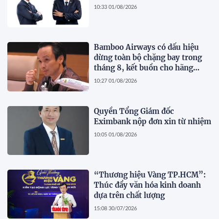
10:33 01/08/2026
Bamboo Airways có dấu hiệu
dừng toàn bộ chặng bay trong
tháng 8, kết buồn cho hãng
hàng không do ông Trịnh Văn
10:27 01/08/2026
Quyết sáng lập?
Quyền Tổng Giám đốc
Eximbank nộp đơn xin từ nhiệm
10:05 01/08/2026
“Thương hiệu Vàng TP.HCM”:
Thúc đẩy văn hóa kinh doanh
dựa trên chất lượng
15:08 30/07/2026