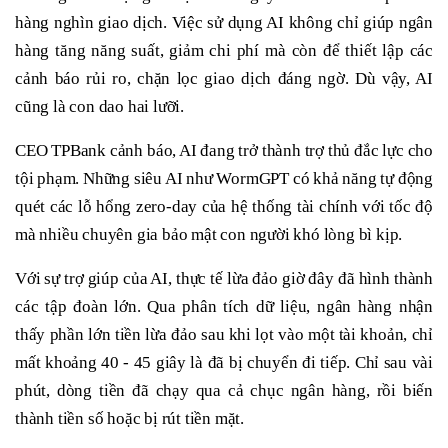
hàng nghìn giao dịch. Việc sử dụng AI không chỉ giúp ngân
hàng tăng năng suất, giảm chi phí mà còn để thiết lập các
cảnh báo rủi ro, chặn lọc giao dịch đáng ngờ. Dù vậy, AI
cũng là con dao hai lưỡi.
CEO TPBank cảnh báo, AI đang trở thành trợ thủ đắc lực cho
tội phạm. Những siêu AI như WormGPT có khả năng tự động
quét các lỗ hổng zero-day của hệ thống tài chính với tốc độ
mà nhiều chuyên gia bảo mật con người khó lòng bì kịp.
Với sự trợ giúp của AI, thực tế lừa đảo giờ đây đã hình thành
các tập đoàn lớn. Qua phân tích dữ liệu, ngân hàng nhận
thấy phần lớn tiền lừa đảo sau khi lọt vào một tài khoản, chỉ
mất khoảng 40 - 45 giây là đã bị chuyển đi tiếp. Chỉ sau vài
phút, dòng tiền đã chạy qua cả chục ngân hàng, rồi biến
thành tiền số hoặc bị rút tiền mặt.