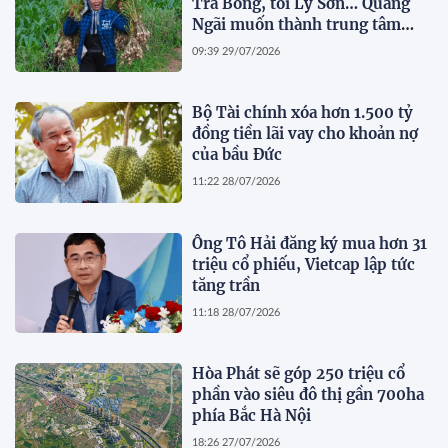
Trà Bồng, tỏi Lý Sơn… Quảng
Ngãi muốn thành trung tâm
dược liệu
09:39 29/07/2026
Bộ Tài chính xóa hơn 1.500 tỷ
đồng tiền lãi vay cho khoản nợ
của bầu Đức
11:22 28/07/2026
Ông Tô Hải đăng ký mua hơn 31
triệu cổ phiếu, Vietcap lập tức
tăng trần
11:18 28/07/2026
Hòa Phát sẽ góp 250 triệu cổ
phần vào siêu đô thị gần 700ha
phía Bắc Hà Nội
18:26 27/07/2026