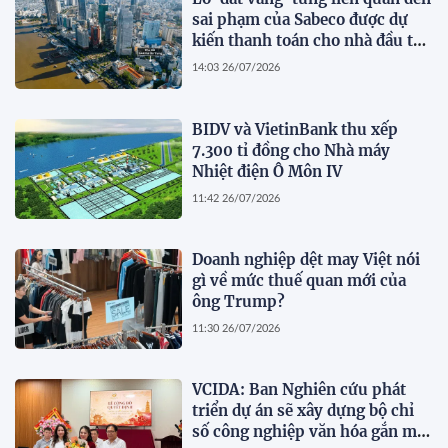
sai phạm của Sabeco được dự
kiến thanh toán cho nhà đầu tư
dự án cầu Cần Giờ
14:03 26/07/2026
BIDV và VietinBank thu xếp
7.300 tỉ đồng cho Nhà máy
Nhiệt điện Ô Môn IV
11:42 26/07/2026
Doanh nghiệp dệt may Việt nói
gì về mức thuế quan mới của
ông Trump?
11:30 26/07/2026
VCIDA: Ban Nghiên cứu phát
triển dự án sẽ xây dựng bộ chỉ
số công nghiệp văn hóa gắn mã