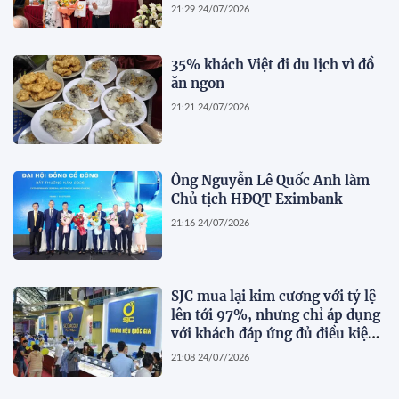
ngành kinh tế
21:29 24/07/2026
35% khách Việt đi du lịch vì đồ
ăn ngon
21:21 24/07/2026
Ông Nguyễn Lê Quốc Anh làm
Chủ tịch HĐQT Eximbank
21:16 24/07/2026
SJC mua lại kim cương với tỷ lệ
lên tới 97%, nhưng chỉ áp dụng
với khách đáp ứng đủ điều kiện
này
21:08 24/07/2026