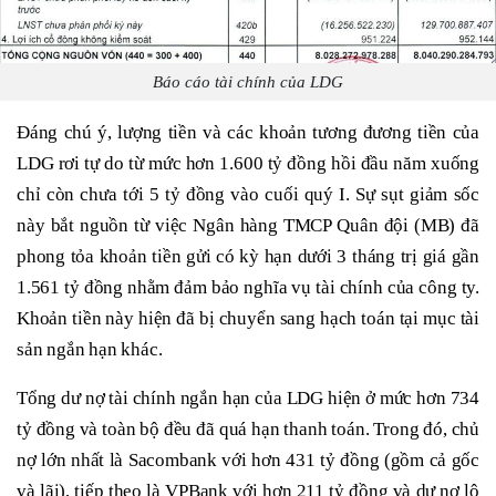
Báo cáo tài chính của LDG
Đáng chú ý, lượng tiền và các khoản tương đương tiền của
LDG rơi tự do từ mức hơn 1.600 tỷ đồng hồi đầu năm xuống
chỉ còn chưa tới 5 tỷ đồng vào cuối quý I. Sự sụt giảm sốc
này bắt nguồn từ việc Ngân hàng TMCP Quân đội (MB) đã
phong tỏa khoản tiền gửi có kỳ hạn dưới 3 tháng trị giá gần
1.561 tỷ đồng nhằm đảm bảo nghĩa vụ tài chính của công ty.
Khoản tiền này hiện đã bị chuyển sang hạch toán tại mục tài
sản ngắn hạn khác.
Tổng dư nợ tài chính ngắn hạn của LDG hiện ở mức hơn 734
tỷ đồng và toàn bộ đều đã quá hạn thanh toán. Trong đó, chủ
nợ lớn nhất là Sacombank với hơn 431 tỷ đồng (gồm cả gốc
và lãi), tiếp theo là VPBank với hơn 211 tỷ đồng và dư nợ lô