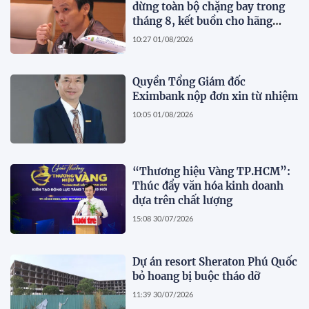
dừng toàn bộ chặng bay trong
tháng 8, kết buồn cho hãng
hàng không do ông Trịnh Văn
10:27 01/08/2026
Quyết sáng lập?
Quyền Tổng Giám đốc
Eximbank nộp đơn xin từ nhiệm
10:05 01/08/2026
“Thương hiệu Vàng TP.HCM”:
Thúc đẩy văn hóa kinh doanh
dựa trên chất lượng
15:08 30/07/2026
Dự án resort Sheraton Phú Quốc
bỏ hoang bị buộc tháo dỡ
11:39 30/07/2026