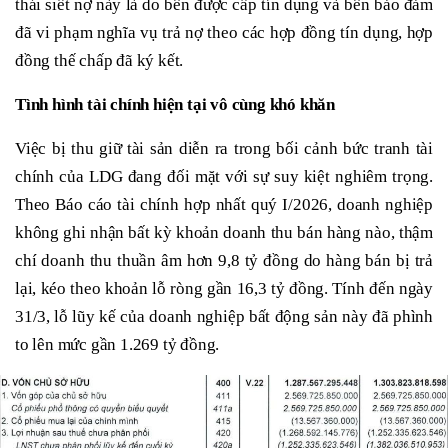
thái siết nợ này là do bên được cấp tín dụng và bên bảo đảm
đã vi phạm nghĩa vụ trả nợ theo các hợp đồng tín dụng, hợp
đồng thế chấp đã ký kết.
Tình hình tài chính hiện tại vô cùng khó khăn
Việc bị thu giữ tài sản diễn ra trong bối cảnh bức tranh tài
chính của LDG đang đối mặt với sự suy kiệt nghiêm trọng.
Theo Báo cáo tài chính hợp nhất quý I/2026, doanh nghiệp
không ghi nhận bất kỳ khoản doanh thu bán hàng nào, thậm
chí doanh thu thuần âm hơn 9,8 tỷ đồng do hàng bán bị trả
lại, kéo theo khoản lỗ ròng gần 16,3 tỷ đồng. Tính đến ngày
31/3, lỗ lũy kế của doanh nghiệp bất động sản này đã phình
to lên mức gần 1.269 tỷ đồng.