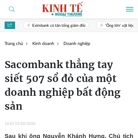
imbank có tân tổng giám đốc
'Ông lớn' vật liệu xây dựng Thái Lan t
Trang chủ
Kinh doanh
Doanh nghiệp
Sacombank thẳng tay
siết 507 sổ đỏ của một
doanh nghiệp bất động
sản
16:01 01/06/2026
Sau khi ông Nguyễn Khánh Hưng, Chủ tịch