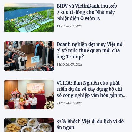
BIDV và VietinBank thu xếp
7.300 tỉ đồng cho Nhà máy
Nhiệt điện Ô Môn IV
11:42 26/07/2026
Doanh nghiệp dệt may Việt nói
gì về mức thuế quan mới của
ông Trump?
11:30 26/07/2026
VCIDA: Ban Nghiên cứu phát
triển dự án sẽ xây dựng bộ chỉ
số công nghiệp văn hóa gắn mã
ngành kinh tế
21:29 24/07/2026
35% khách Việt đi du lịch vì đồ
ăn ngon