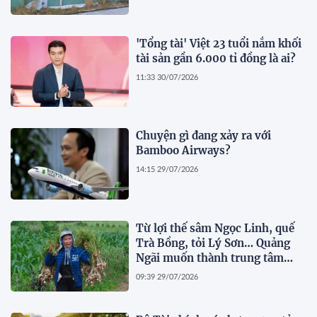
'Tổng tài' Việt 23 tuổi nắm khối
tài sản gần 6.000 tỉ đồng là ai?
11:33 30/07/2026
Chuyện gì đang xảy ra với
Bamboo Airways?
14:15 29/07/2026
Từ lợi thế sâm Ngọc Linh, quế
Trà Bồng, tỏi Lý Sơn… Quảng
Ngãi muốn thành trung tâm
dược liệu
09:39 29/07/2026