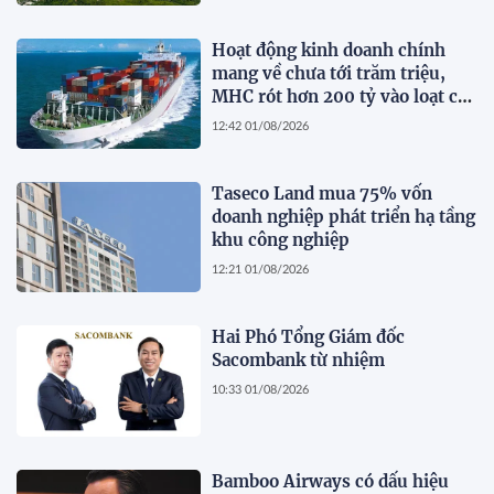
Hoạt động kinh doanh chính
mang về chưa tới trăm triệu,
MHC rót hơn 200 tỷ vào loạt cổ
phiếu 'họ' Gelex
12:42 01/08/2026
Taseco Land mua 75% vốn
doanh nghiệp phát triển hạ tầng
khu công nghiệp
12:21 01/08/2026
Hai Phó Tổng Giám đốc
Sacombank từ nhiệm
10:33 01/08/2026
Bamboo Airways có dấu hiệu