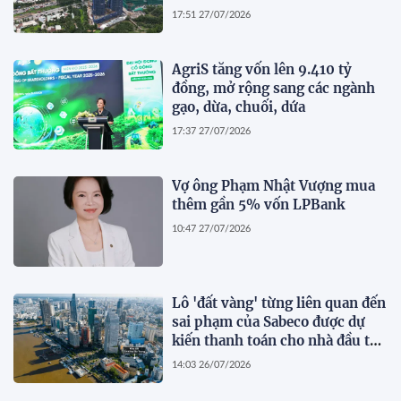
17:51 27/07/2026
AgriS tăng vốn lên 9.410 tỷ
đồng, mở rộng sang các ngành
gạo, dừa, chuối, dứa
17:37 27/07/2026
Vợ ông Phạm Nhật Vượng mua
thêm gần 5% vốn LPBank
10:47 27/07/2026
Lô 'đất vàng' từng liên quan đến
sai phạm của Sabeco được dự
kiến thanh toán cho nhà đầu tư
dự án cầu Cần Giờ
14:03 26/07/2026