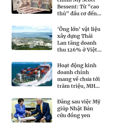
Bessent: Từ "cao
thủ" đầu cơ đến
người giải cứu
đồng yen
'Ông lớn' vật liệu
xây dựng Thái
Lan tăng doanh
thu 126% ở Việt
Nam
Hoạt động kinh
doanh chính
mang về chưa tới
trăm triệu, MHC
rót hơn 200 tỷ
vào loạt cổ phiếu
Đằng sau việc Mỹ
'họ' Gelex
giúp Nhật Bản
cứu đồng yen