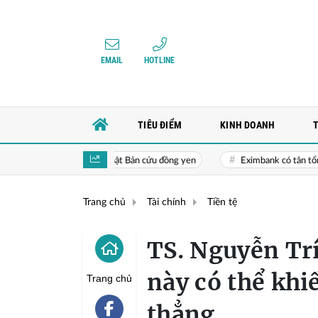
EMAIL
HOTLINE
TIÊU ĐIỂM
KINH DOANH
việc Mỹ giúp Nhật Bản cứu đồng yen
Eximbank có tân tổng giám đốc
Trang chủ
Tài chính
Tiền tệ
TS. Nguyễn Trí
này có thể khi
Trang chủ
thẳng