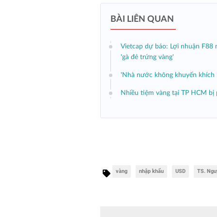
BÀI LIÊN QUAN
Vietcap dự báo: Lợi nhuận F88 
'gà đẻ trứng vàng'
'Nhà nước không khuyến khích 
Nhiều tiệm vàng tại TP HCM bị p
vàng
nhập khẩu
USD
TS. Ngu