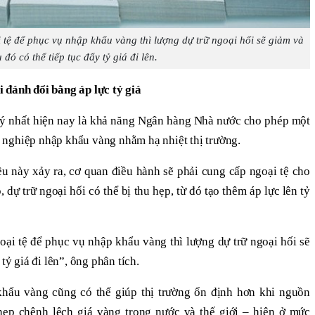
ệ để phục vụ nhập khẩu vàng thì lượng dự trữ ngoại hối sẽ giảm và
 đó có thể tiếp tục đẩy tỷ giá đi lên.
 đánh đổi bằng áp lực tỷ giá
ý nhất hiện nay là khả năng Ngân hàng Nhà nước cho phép một
nghiệp nhập khẩu vàng nhằm hạ nhiệt thị trường.
u này xảy ra, cơ quan điều hành sẽ phải cung cấp ngoại tệ cho
 dự trữ ngoại hối có thể bị thu hẹp, từ đó tạo thêm áp lực lên tỷ
i tệ để phục vụ nhập khẩu vàng thì lượng dự trữ ngoại hối sẽ
tỷ giá đi lên”, ông phân tích.
khẩu vàng cũng có thể giúp thị trường ổn định hơn khi nguồn
hẹp chênh lệch giá vàng trong nước và thế giới – hiện ở mức