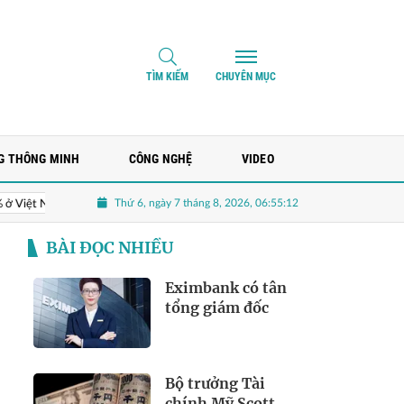
TÌM KIẾM
CHUYÊN MỤC
G THÔNG MINH
CÔNG NGHỆ
VIDEO
Thứ 6, ngày 7 tháng 8, 2026, 06:55:13
Hoạt động kinh doanh chính mang về chưa tới trăm triệu, MHC rót hơ
BÀI ĐỌC NHIỀU
Eximbank có tân
tổng giám đốc
Bộ trưởng Tài
chính Mỹ Scott