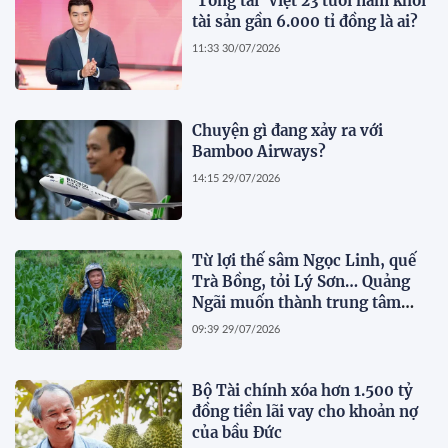
'Tổng tài' Việt 23 tuổi nắm khối
tài sản gần 6.000 tỉ đồng là ai?
11:33 30/07/2026
Chuyện gì đang xảy ra với
Bamboo Airways?
14:15 29/07/2026
Từ lợi thế sâm Ngọc Linh, quế
Trà Bồng, tỏi Lý Sơn… Quảng
Ngãi muốn thành trung tâm
dược liệu
09:39 29/07/2026
Bộ Tài chính xóa hơn 1.500 tỷ
đồng tiền lãi vay cho khoản nợ
của bầu Đức