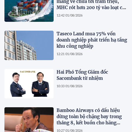
mang về chưa tới trăm triệu,
MHC rót hơn 200 tỷ vào loạt cổ
phiếu 'họ' Gelex
12:42 01/08/2026
Taseco Land mua 75% vốn
doanh nghiệp phát triển hạ tầng
khu công nghiệp
12:21 01/08/2026
Hai Phó Tổng Giám đốc
Sacombank từ nhiệm
10:33 01/08/2026
Bamboo Airways có dấu hiệu
dừng toàn bộ chặng bay trong
tháng 8, kết buồn cho hãng
hàng không do ông Trịnh Văn
10:27 01/08/2026