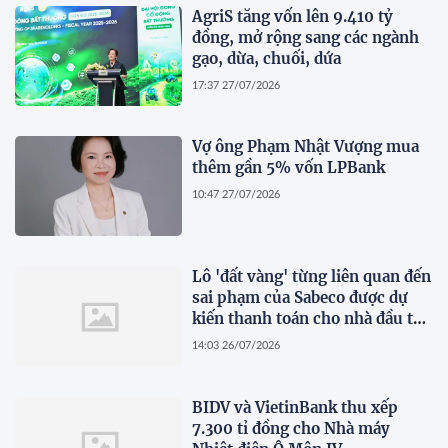
AgriS tăng vốn lên 9.410 tỷ
đồng, mở rộng sang các ngành
gạo, dừa, chuối, dứa
17:37 27/07/2026
Vợ ông Phạm Nhật Vượng mua
thêm gần 5% vốn LPBank
10:47 27/07/2026
Lô 'đất vàng' từng liên quan đến
sai phạm của Sabeco được dự
kiến thanh toán cho nhà đầu tư
dự án cầu Cần Giờ
14:03 26/07/2026
BIDV và VietinBank thu xếp
7.300 tỉ đồng cho Nhà máy