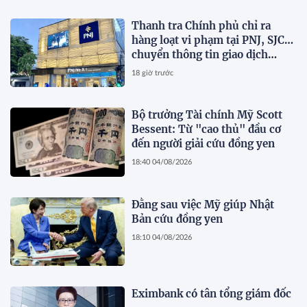
Thanh tra Chính phủ chỉ ra
hàng loạt vi phạm tại PNJ, SJC…
chuyển thông tin giao dịch
2.084 tỷ đồng sang Bộ Công an
18 giờ trước
Bộ trưởng Tài chính Mỹ Scott
Bessent: Từ "cao thủ" đầu cơ
đến người giải cứu đồng yen
18:40 04/08/2026
Đằng sau việc Mỹ giúp Nhật
Bản cứu đồng yen
18:10 04/08/2026
Eximbank có tân tổng giám đốc