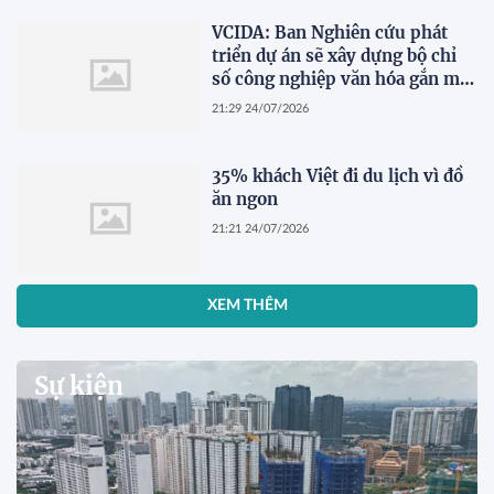
VCIDA: Ban Nghiên cứu phát
triển dự án sẽ xây dựng bộ chỉ
số công nghiệp văn hóa gắn mã
ngành kinh tế
21:29 24/07/2026
35% khách Việt đi du lịch vì đồ
ăn ngon
21:21 24/07/2026
XEM THÊM
Sự kiện