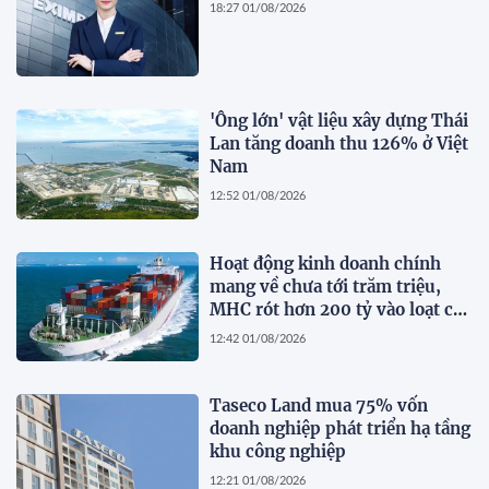
18:27 01/08/2026
'Ông lớn' vật liệu xây dựng Thái
Lan tăng doanh thu 126% ở Việt
Nam
12:52 01/08/2026
Hoạt động kinh doanh chính
mang về chưa tới trăm triệu,
MHC rót hơn 200 tỷ vào loạt cổ
phiếu 'họ' Gelex
12:42 01/08/2026
Taseco Land mua 75% vốn
doanh nghiệp phát triển hạ tầng
khu công nghiệp
12:21 01/08/2026