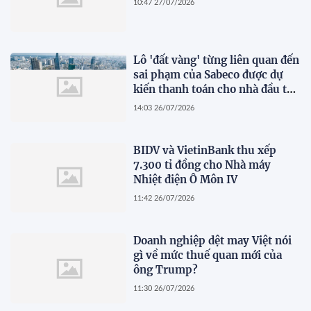
10:47 27/07/2026
Lô 'đất vàng' từng liên quan đến
sai phạm của Sabeco được dự
kiến thanh toán cho nhà đầu tư
dự án cầu Cần Giờ
14:03 26/07/2026
BIDV và VietinBank thu xếp
7.300 tỉ đồng cho Nhà máy
Nhiệt điện Ô Môn IV
11:42 26/07/2026
Doanh nghiệp dệt may Việt nói
gì về mức thuế quan mới của
ông Trump?
11:30 26/07/2026