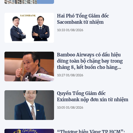
Hai Phó Tổng Giám đốc
Sacombank từ nhiệm
10:33 01/08/2026
Bamboo Airways có dấu hiệu
dừng toàn bộ chặng bay trong
tháng 8, kết buồn cho hãng
hàng không do ông Trịnh Văn
10:27 01/08/2026
Quyết sáng lập?
Quyền Tổng Giám đốc
Eximbank nộp đơn xin từ nhiệm
10:05 01/08/2026
“Thương hiệu Vàng TP.HCM”: