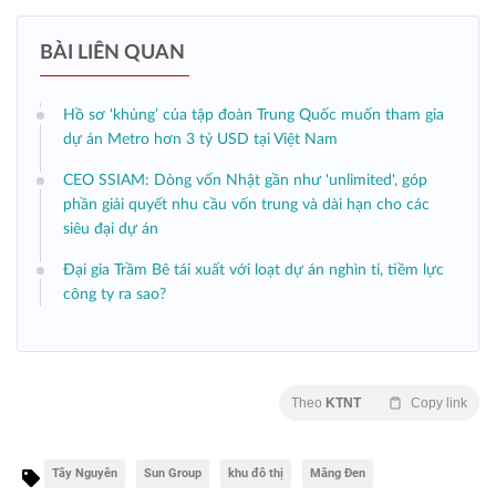
BÀI LIÊN QUAN
Hồ sơ ‘khủng’ của tập đoàn Trung Quốc muốn tham gia
dự án Metro hơn 3 tỷ USD tại Việt Nam
CEO SSIAM: Dòng vốn Nhật gần như 'unlimited', góp
phần giải quyết nhu cầu vốn trung và dài hạn cho các
siêu đại dự án
Đại gia Trầm Bê tái xuất với loạt dự án nghìn tỉ, tiềm lực
công ty ra sao?
Theo
KTNT
Copy link
Tây Nguyên
Sun Group
khu đô thị
Măng Đen